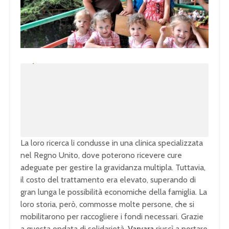
U
n
L
m
o
u
a
t
d
e
e
d
:
1
0
0
.
0
0
%
La loro ricerca li condusse in una clinica specializzata
nel Regno Unito, dove poterono ricevere cure
adeguate per gestire la gravidanza multipla. Tuttavia,
il costo del trattamento era elevato, superando di
gran lunga le possibilità economiche della famiglia. La
loro storia, però, commosse molte persone, che si
mobilitarono per raccogliere i fondi necessari. Grazie
a questa ondata di solidarietà,
Varvara
riuscì a portare