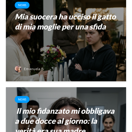
NEWS
Mia suocera ha ucciso il gatto
di mia moglie per una sfida
Emanuela B.
NEWS
Il mio fidanzato mi obbligava
a due docce al giorno: la
verità era sua madre.