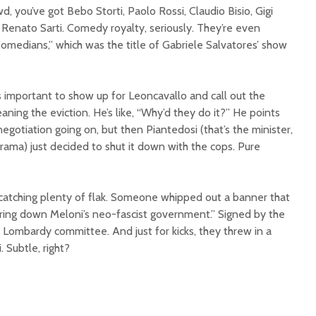
 you’ve got Bebo Storti, Paolo Rossi, Claudio Bisio, Gigi
 Renato Sarti. Comedy royalty, seriously. They’re even
omedians,” which was the title of Gabriele Salvatores’ show
t’s important to show up for Leoncavallo and call out the
aning the eviction. He’s like, “Why’d they do it?” He points
gotiation going on, but then Piantedosi (that’s the minister,
ama) just decided to shut it down with the cops. Pure
catching plenty of flak. Someone whipped out a banner that
’s bring down Meloni’s neo-fascist government.” Signed by the
y, Lombardy committee. And just for kicks, they threw in a
. Subtle, right?