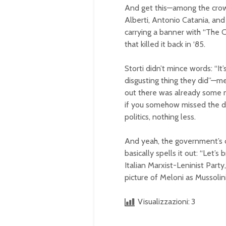
And get this—among the crowd,
Alberti, Antonio Catania, and
carrying a banner with “The C
that killed it back in ‘85.
Storti didn’t mince words: “I
disgusting thing they did”—me
out there was already some ne
if you somehow missed the dr
politics, nothing less.
And yeah, the government’s 
basically spells it out: “Let
Italian Marxist-Leninist Part
picture of Meloni as Mussolini
Visualizzazioni:
3