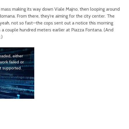
ng mass making its way down Viale Majno, then looping around
 Romana. From there, they’re aiming for the city center. The
yeah, not so fast—the cops sent out a notice this morning
 a couple hundred meters earlier at Piazza Fontana. (And
.)
oaded, either
work failed or
t supported.