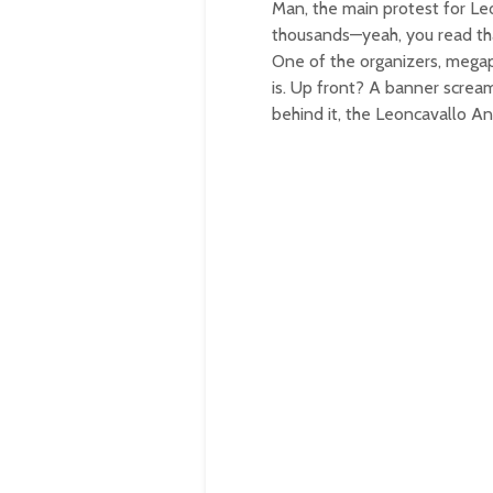
Man, the main protest for Leo
thousands—yeah, you read tha
One of the organizers, megap
is. Up front? A banner screami
behind it, the Leoncavallo An