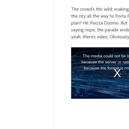
The crowd’s this wild, snaki
the city all the way to Porta
plan? Hit Piazza Duomo. But 
saying nope, the parade ends
yeah, there’s video. Obviously
T
h
i
The media could not be l
s
i
because the server or net
s
a
because the format is no
m
o
d
a
l
w
i
n
d
o
w
.