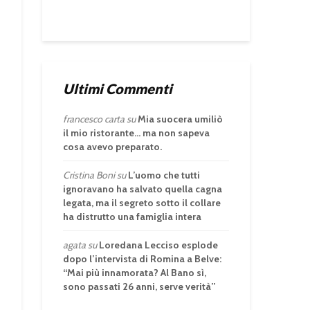
Ultimi Commenti
francesco carta
su
Mia suocera umiliò
il mio ristorante… ma non sapeva
cosa avevo preparato.
Cristina Boni
su
L’uomo che tutti
ignoravano ha salvato quella cagna
legata, ma il segreto sotto il collare
ha distrutto una famiglia intera
agata
su
Loredana Lecciso esplode
dopo l’intervista di Romina a Belve:
“Mai più innamorata? Al Bano sì,
sono passati 26 anni, serve verità”