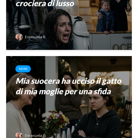
crociera di lusso
Emanuela B.
NEWS
Mia suocera ha ucciso il gatto
di mia moglie per una sfida
Emanuela B.