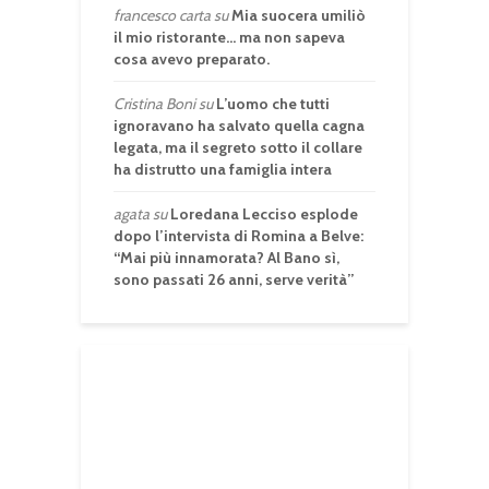
francesco carta
su
Mia suocera umiliò
il mio ristorante… ma non sapeva
cosa avevo preparato.
Cristina Boni
su
L’uomo che tutti
ignoravano ha salvato quella cagna
legata, ma il segreto sotto il collare
ha distrutto una famiglia intera
agata
su
Loredana Lecciso esplode
dopo l’intervista di Romina a Belve:
“Mai più innamorata? Al Bano sì,
sono passati 26 anni, serve verità”