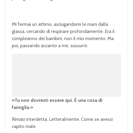
Mi fermai un attimo, asciugandomi le mani dalla
glassa, cercando di respirare profondamente. Era il
compleanno dei bambini, non il mio momento. Ma
poi, passando accanto a me, sussurrò:
U
n
L
m
o
u
a
t
d
e
e
d
:
1
0
0
.
0
0
%
«Tu non dovresti essere qui. È una cosa di
famiglia.»
Rimasi interdetta. Letteralmente. Come se avessi
capito male.