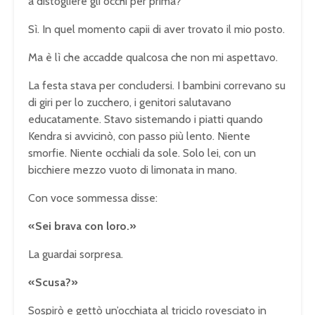
a distogliere gli occhi per prima?
Sì. In quel momento capii di aver trovato il mio posto.
Ma è lì che accadde qualcosa che non mi aspettavo.
La festa stava per concludersi. I bambini correvano su
di giri per lo zucchero, i genitori salutavano
educatamente. Stavo sistemando i piatti quando
Kendra si avvicinò, con passo più lento. Niente
smorfie. Niente occhiali da sole. Solo lei, con un
bicchiere mezzo vuoto di limonata in mano.
Con voce sommessa disse:
«Sei brava con loro.»
La guardai sorpresa.
«Scusa?»
Sospirò e gettò un’occhiata al triciclo rovesciato in