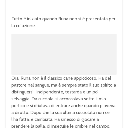
Tutto è iniziato quando Runa non si è presentata per
la colazione.
U
n
L
m
o
u
a
t
d
e
e
d
:
1
0
0
.
0
0
%
Ora, Runa non è il classico cane appiccicoso. Ha del
pastore nel sangue, ma è sempre stato il suo spirito a
distinguersi—indipendente, testarda e un po’
selvaggia. Da cucciola, si accoccolava sotto il mio
portico e si rifiutava di entrare anche quando pioveva
a dirotto. Dopo che la sua ultima cucciolata non ce
l’ha fatta, è cambiata. Ha smesso di giocare a
prendere la palla, di inseguire le ombre nel campo.