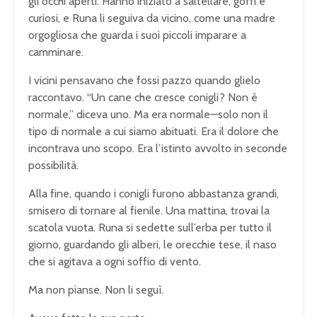
gli occhi aperti. Hanno iniziato a saltellare, goffi e
curiosi, e Runa li seguiva da vicino, come una madre
orgogliosa che guarda i suoi piccoli imparare a
camminare.
I vicini pensavano che fossi pazzo quando glielo
raccontavo. “Un cane che cresce conigli? Non è
normale,” diceva uno. Ma era normale—solo non il
tipo di normale a cui siamo abituati. Era il dolore che
incontrava uno scopo. Era l’istinto avvolto in seconde
possibilità.
Alla fine, quando i conigli furono abbastanza grandi,
smisero di tornare al fienile. Una mattina, trovai la
scatola vuota. Runa si sedette sull’erba per tutto il
giorno, guardando gli alberi, le orecchie tese, il naso
che si agitava a ogni soffio di vento.
Ma non pianse. Non li seguì.