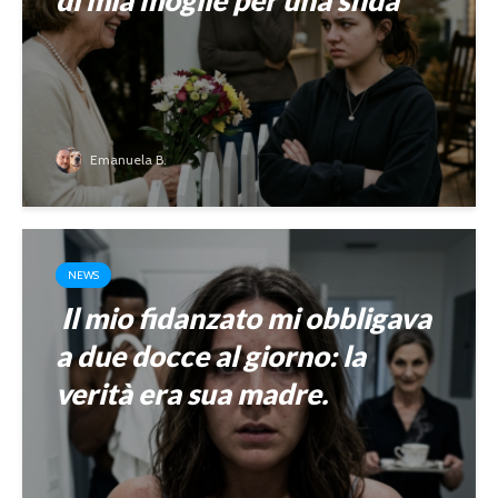
Emanuela B.
NEWS
Il mio fidanzato mi obbligava
a due docce al giorno: la
verità era sua madre.