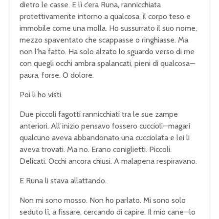
dietro le casse. E lì c’era Runa, rannicchiata
protettivamente intorno a qualcosa, il corpo teso e
immobile come una molla. Ho sussurrato il suo nome,
mezzo spaventato che scappasse o ringhiasse. Ma
non l’ha fatto. Ha solo alzato lo sguardo verso di me
con quegli occhi ambra spalancati, pieni di qualcosa—
paura, forse. O dolore.
Poi li ho visti.
Due piccoli fagotti rannicchiati tra le sue zampe
anteriori. All’inizio pensavo fossero cuccioli—magari
qualcuno aveva abbandonato una cucciolata e lei li
aveva trovati. Ma no. Erano coniglietti. Piccoli.
Delicati. Occhi ancora chiusi. A malapena respiravano.
E Runa li stava allattando.
Non mi sono mosso. Non ho parlato. Mi sono solo
seduto lì, a fissare, cercando di capire. Il mio cane—lo