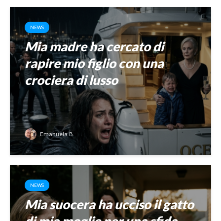
NEWS
Mia madre ha cercato di
rapire mio figlio con una
crociera di lusso
Emanuela B.
NEWS
Mia suocera ha ucciso il gatto
di mia moglie per una sfida