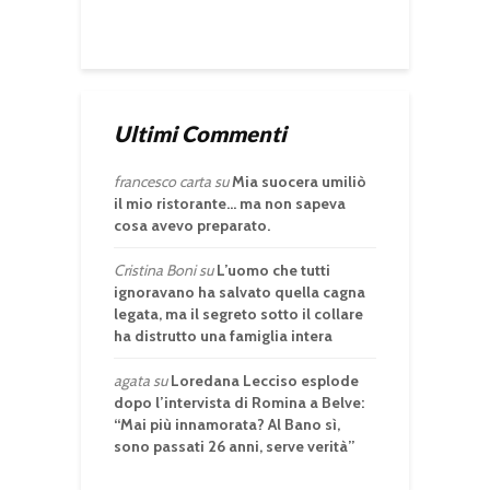
Ultimi Commenti
francesco carta
su
Mia suocera umiliò
il mio ristorante… ma non sapeva
cosa avevo preparato.
Cristina Boni
su
L’uomo che tutti
ignoravano ha salvato quella cagna
legata, ma il segreto sotto il collare
ha distrutto una famiglia intera
agata
su
Loredana Lecciso esplode
dopo l’intervista di Romina a Belve:
“Mai più innamorata? Al Bano sì,
sono passati 26 anni, serve verità”