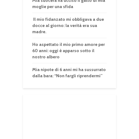
Mia suocera ha ucciso il gatto di mia
moglie per una sfida
Il mio fidanzato mi obbligava a due
docce al giorno: la verità era sua
madre.
Ho aspettato il mio primo amore per
60 anni: oggi è apparso sotto il
nostro albero
Mia nipote di 6 anni mi ha sussurrato
dalla bara: “Non fargli riprendermi”