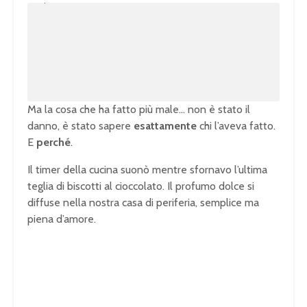
m
o
u
a
t
d
e
e
d
:
1
0
0
.
0
0
%
Ma la cosa che ha fatto più male… non è stato il
danno, è stato sapere
esattamente
chi l’aveva fatto.
E
perché
.
Il timer della cucina suonò mentre sfornavo l’ultima
teglia di biscotti al cioccolato. Il profumo dolce si
diffuse nella nostra casa di periferia, semplice ma
piena d’amore.