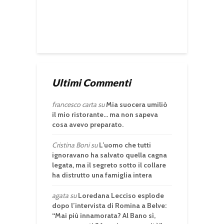
Ultimi Commenti
francesco carta
su
Mia suocera umiliò
il mio ristorante… ma non sapeva
cosa avevo preparato.
Cristina Boni
su
L’uomo che tutti
ignoravano ha salvato quella cagna
legata, ma il segreto sotto il collare
ha distrutto una famiglia intera
agata
su
Loredana Lecciso esplode
dopo l’intervista di Romina a Belve:
“Mai più innamorata? Al Bano sì,