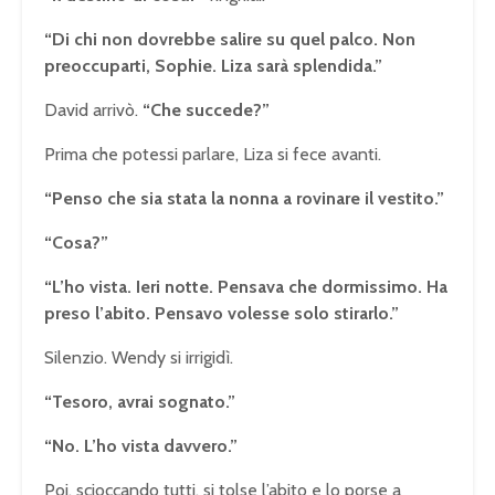
“Di chi non dovrebbe salire su quel palco. Non
preoccuparti, Sophie. Liza sarà splendida.”
David arrivò.
“Che succede?”
Prima che potessi parlare, Liza si fece avanti.
“Penso che sia stata la nonna a rovinare il vestito.”
“Cosa?”
“L’ho vista. Ieri notte. Pensava che dormissimo. Ha
preso l’abito. Pensavo volesse solo stirarlo.”
Silenzio. Wendy si irrigidì.
“Tesoro, avrai sognato.”
“No. L’ho vista davvero.”
Poi, scioccando tutti, si tolse l’abito e lo porse a