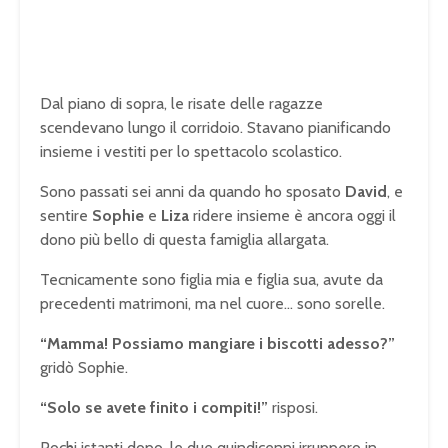
Dal piano di sopra, le risate delle ragazze
scendevano lungo il corridoio. Stavano pianificando
insieme i vestiti per lo spettacolo scolastico.
Sono passati sei anni da quando ho sposato
David
, e
sentire
Sophie
e
Liza
ridere insieme è ancora oggi il
dono più bello di questa famiglia allargata.
Tecnicamente sono figlia mia e figlia sua, avute da
precedenti matrimoni, ma nel cuore… sono sorelle.
“Mamma! Possiamo mangiare i biscotti adesso?”
gridò Sophie.
“Solo se avete finito i compiti!”
risposi.
Pochi istanti dopo, le due quindicenni irruppero in