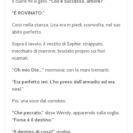
Il cuore mi si gelò.
“Cos’è successo, amore?”
“È ROVINATO.”
Corsi nella stanza. Liza era in piedi, sconvolta, nel suo
abito perfetto.
Sopra il tavolo, il vestito di Sophie: strappato,
macchiato di marrone, bruciato proprio sui fiori
ricamati.
“Oh mio Dio…”
mormorai, con le mani tremanti.
“Era perfetto ieri. L’ho preso dall’armadio ed era
così.”
Poi, una voce dal corridoio:
“Che peccato,”
disse Wendy, apparendo sulla soglia.
“Forse è il destino.”
“Il destino di cosa?”
ringhiai.