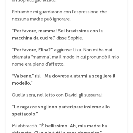
Entrambe mi guardarono con l’espressione che
nessuna madre può ignorare.
“Per favore, mamma! Sei bravissima con la
macchina da cucire,”
disse Sophie.
“Per favore, Elina?”
aggiunse Liza. Non mi ha mai
chiamata “mamma”, ma il modo in cui pronunciò il mio
nome era pieno d’affetto.
“Va bene,”
risi.
“Ma dovrete aiutarmi a scegliere il
modello.”
Quella sera, nel letto con David, gli sussurrai:
“Le ragazze vogliono partecipare insieme allo
spettacolo.”
Mi abbracciò.
“È bellissimo. Ah, mia madre ha
chiamato. Ci vuole tutti a cena domenica.”