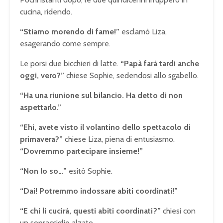
cucina, ridendo.
“Stiamo morendo di fame!”
esclamò Liza,
esagerando come sempre.
Le porsi due bicchieri di latte.
“Papà farà tardi anche
oggi, vero?”
chiese Sophie, sedendosi allo sgabello.
“Ha una riunione sul bilancio. Ha detto di non
aspettarlo.”
“Ehi, avete visto il volantino dello spettacolo di
primavera?”
chiese Liza, piena di entusiasmo.
“Dovremmo partecipare insieme!”
“Non lo so…”
esitò Sophie.
“Dai! Potremmo indossare abiti coordinati!”
“E chi li cucirà, questi abiti coordinati?”
chiesi con
un sopracciglio alzato.