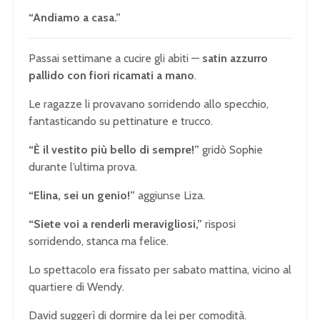
“Andiamo a casa.”
Passai settimane a cucire gli abiti —
satin azzurro
pallido con fiori ricamati a mano
.
Le ragazze li provavano sorridendo allo specchio,
fantasticando su pettinature e trucco.
“È il vestito più bello di sempre!”
gridò Sophie
durante l’ultima prova.
“Elina, sei un genio!”
aggiunse Liza.
“Siete voi a renderli meravigliosi,”
risposi
sorridendo, stanca ma felice.
Lo spettacolo era fissato per sabato mattina, vicino al
quartiere di Wendy.
David suggerì di dormire da lei per comodità.