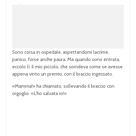
n
L
m
o
u
a
t
d
e
e
d
:
1
0
0
.
0
0
%
Sono corsa in ospedale, aspettandomi lacrime,
panico, forse anche paura. Ma quando sono entrata,
eccolo lì: il mio piccolo, che sorrideva come se avesse
appena vinto un premio, con il braccio ingessato.
«Mamma!» ha chiamato, sollevando il braccio con
orgoglio. «L’ho salvata io!»