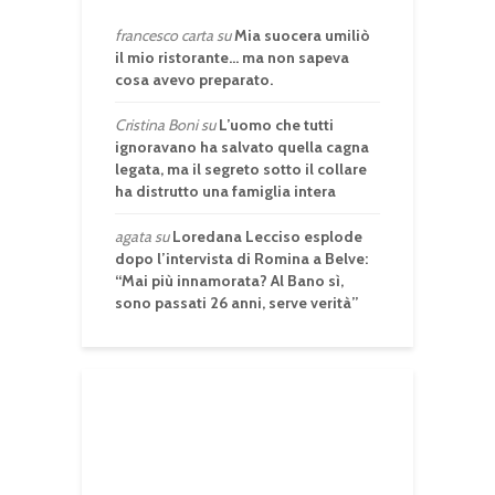
francesco carta
su
Mia suocera umiliò
il mio ristorante… ma non sapeva
cosa avevo preparato.
Cristina Boni
su
L’uomo che tutti
ignoravano ha salvato quella cagna
legata, ma il segreto sotto il collare
ha distrutto una famiglia intera
agata
su
Loredana Lecciso esplode
dopo l’intervista di Romina a Belve:
“Mai più innamorata? Al Bano sì,
sono passati 26 anni, serve verità”