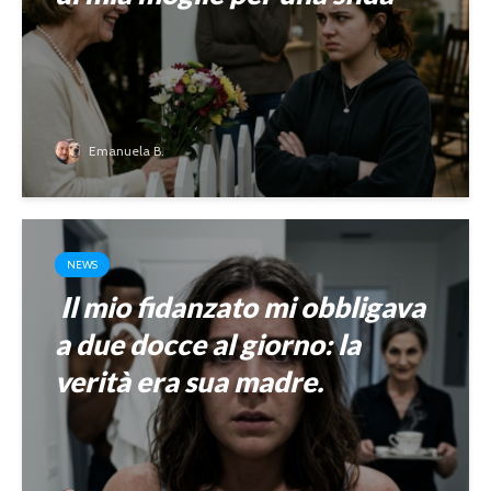
Emanuela B.
NEWS
Il mio fidanzato mi obbligava
a due docce al giorno: la
verità era sua madre.