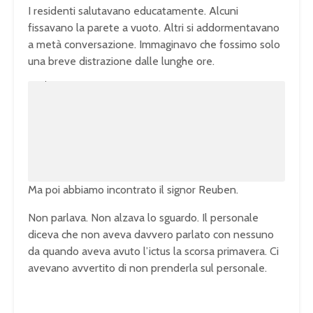
I residenti salutavano educatamente. Alcuni
fissavano la parete a vuoto. Altri si addormentavano
a metà conversazione. Immaginavo che fossimo solo
una breve distrazione dalle lunghe ore.
U
n
L
m
o
u
a
t
d
e
e
d
:
1
0
0
.
0
0
%
Ma poi abbiamo incontrato il signor Reuben.
Non parlava. Non alzava lo sguardo. Il personale
diceva che non aveva davvero parlato con nessuno
da quando aveva avuto l’ictus la scorsa primavera. Ci
avevano avvertito di non prenderla sul personale.