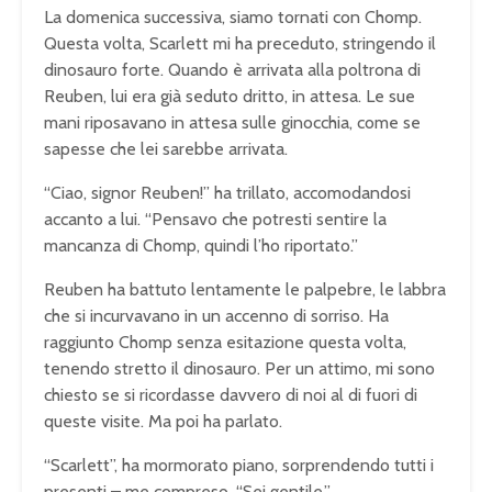
La domenica successiva, siamo tornati con Chomp.
Questa volta, Scarlett mi ha preceduto, stringendo il
dinosauro forte. Quando è arrivata alla poltrona di
Reuben, lui era già seduto dritto, in attesa. Le sue
mani riposavano in attesa sulle ginocchia, come se
sapesse che lei sarebbe arrivata.
“Ciao, signor Reuben!” ha trillato, accomodandosi
accanto a lui. “Pensavo che potresti sentire la
mancanza di Chomp, quindi l’ho riportato.”
Reuben ha battuto lentamente le palpebre, le labbra
che si incurvavano in un accenno di sorriso. Ha
raggiunto Chomp senza esitazione questa volta,
tenendo stretto il dinosauro. Per un attimo, mi sono
chiesto se si ricordasse davvero di noi al di fuori di
queste visite. Ma poi ha parlato.
“Scarlett”, ha mormorato piano, sorprendendo tutti i
presenti – me compreso. “Sei gentile.”