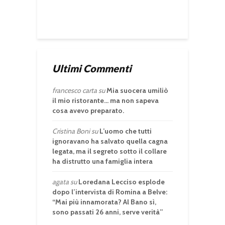
Ultimi Commenti
francesco carta
su
Mia suocera umiliò
il mio ristorante… ma non sapeva
cosa avevo preparato.
Cristina Boni
su
L’uomo che tutti
ignoravano ha salvato quella cagna
legata, ma il segreto sotto il collare
ha distrutto una famiglia intera
agata
su
Loredana Lecciso esplode
dopo l’intervista di Romina a Belve:
“Mai più innamorata? Al Bano sì,
sono passati 26 anni, serve verità”