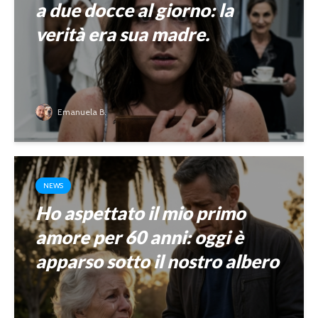
a due docce al giorno: la
verità era sua madre.
Emanuela B.
NEWS
Ho aspettato il mio primo
amore per 60 anni: oggi è
apparso sotto il nostro albero