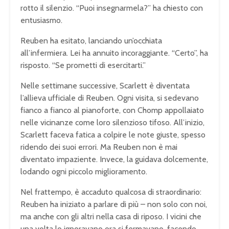
rotto il silenzio. “Puoi insegnarmela?” ha chiesto con
entusiasmo.
Reuben ha esitato, lanciando un’occhiata
all’infermiera. Lei ha annuito incoraggiante. “Certo”, ha
risposto. “Se prometti di esercitarti.”
Nelle settimane successive, Scarlett è diventata
l’allieva ufficiale di Reuben. Ogni visita, si sedevano
fianco a fianco al pianoforte, con Chomp appollaiato
nelle vicinanze come loro silenzioso tifoso. All’inizio,
Scarlett faceva fatica a colpire le note giuste, spesso
ridendo dei suoi errori. Ma Reuben non è mai
diventato impaziente. Invece, la guidava dolcemente,
lodando ogni piccolo miglioramento.
Nel frattempo, è accaduto qualcosa di straordinario:
Reuben ha iniziato a parlare di più – non solo con noi,
ma anche con gli altri nella casa di riposo. I vicini che
una volta lo ignoravano ora si fermavano, facendo