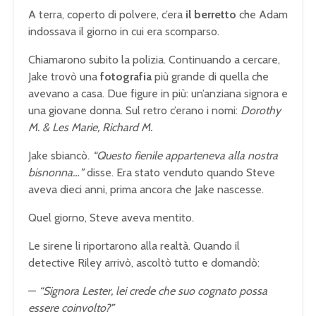
A terra, coperto di polvere, c’era
il berretto
che Adam
indossava il giorno in cui era scomparso.
Chiamarono subito la polizia. Continuando a cercare,
Jake trovò una
fotografia
più grande di quella che
avevano a casa. Due figure in più: un’anziana signora e
una giovane donna. Sul retro c’erano i nomi:
Dorothy
M. & Les Marie, Richard M.
Jake sbiancò.
“Questo fienile apparteneva alla nostra
bisnonna…”
disse. Era stato venduto quando Steve
aveva dieci anni, prima ancora che Jake nascesse.
Quel giorno, Steve aveva mentito.
Le sirene li riportarono alla realtà. Quando il
detective Riley arrivò, ascoltò tutto e domandò:
—
“Signora Lester, lei crede che suo cognato possa
essere coinvolto?”