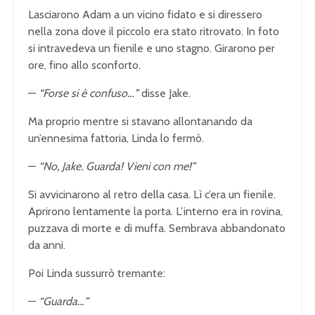
Lasciarono Adam a un vicino fidato e si diressero
nella zona dove il piccolo era stato ritrovato. In foto
si intravedeva un fienile e uno stagno. Girarono per
ore, fino allo sconforto.
—
“Forse si è confuso…”
disse Jake.
Ma proprio mentre si stavano allontanando da
un’ennesima fattoria, Linda lo fermò.
—
“No, Jake. Guarda! Vieni con me!”
Si avvicinarono al retro della casa. Lì c’era un fienile.
Aprirono lentamente la porta. L’interno era in rovina,
puzzava di morte e di muffa. Sembrava abbandonato
da anni.
Poi Linda sussurrò tremante:
—
“Guarda…”