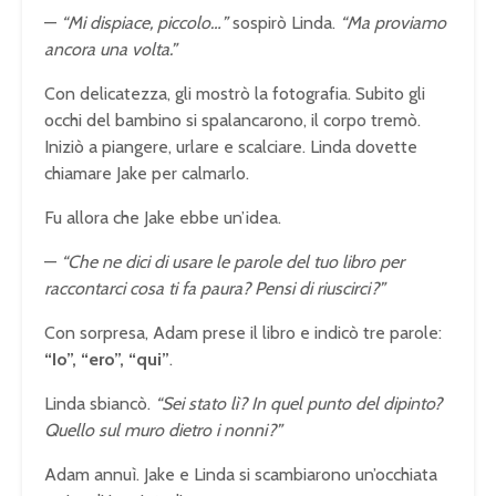
—
“Mi dispiace, piccolo…”
sospirò Linda.
“Ma proviamo
ancora una volta.”
Con delicatezza, gli mostrò la fotografia. Subito gli
occhi del bambino si spalancarono, il corpo tremò.
Iniziò a piangere, urlare e scalciare. Linda dovette
chiamare Jake per calmarlo.
Fu allora che Jake ebbe un’idea.
—
“Che ne dici di usare le parole del tuo libro per
raccontarci cosa ti fa paura? Pensi di riuscirci?”
Con sorpresa, Adam prese il libro e indicò tre parole:
“Io”, “ero”, “qui”
.
Linda sbiancò.
“Sei stato lì? In quel punto del dipinto?
Quello sul muro dietro i nonni?”
Adam annuì. Jake e Linda si scambiarono un’occhiata