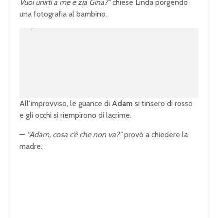
Vuoi unirti a me e zia Gina?”
chiese Linda porgendo
una fotografia al bambino.
U
n
L
m
o
u
a
t
d
e
e
d
:
1
0
0
.
0
0
%
All’improvviso, le guance di
Adam
si tinsero di rosso
e gli occhi si riempirono di lacrime.
—
“Adam, cosa c’è che non va?”
provò a chiedere la
madre.