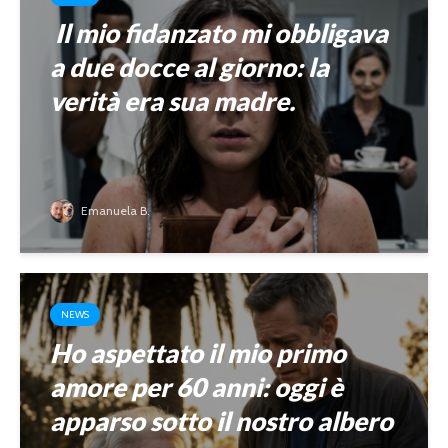
Il mio fidanzato mi obbligava
a due docce al giorno: la
verità era sua madre.
Emanuela B.
NEWS
Ho aspettato il mio primo
amore per 60 anni: oggi è
apparso sotto il nostro albero