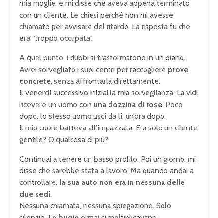
mia moglie, e mi disse che aveva appena terminato
con un cliente. Le chiesi perché non mi avesse
chiamato per avvisare del ritardo. La risposta fu che
era “troppo occupata”.
A quel punto, i dubbi si trasformarono in un piano.
Avrei sorvegliato i suoi centri per raccogliere
prove
concrete
, senza affrontarla direttamente.
Il venerdì successivo iniziai la mia sorveglianza. La vidi
ricevere un uomo con
una dozzina di rose
. Poco
dopo, lo stesso uomo uscì da lì, un’ora dopo.
Il mio cuore batteva all’impazzata. Era solo un cliente
gentile? O qualcosa di più?
Continuai a tenere un basso profilo. Poi un giorno, mi
disse che sarebbe stata a lavoro. Ma quando andai a
controllare,
la sua auto non era in nessuna delle
due sedi
.
Nessuna chiamata, nessuna spiegazione. Solo
silenzio. Le
bugie
ormai si moltiplicavano.