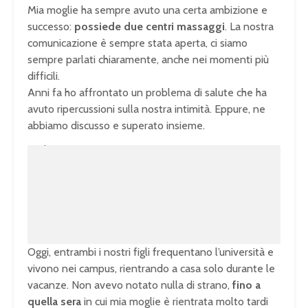
Mia moglie ha sempre avuto una certa ambizione e
successo:
possiede due centri massaggi
. La nostra
comunicazione è sempre stata aperta, ci siamo
sempre parlati chiaramente, anche nei momenti più
difficili.
Anni fa ho affrontato un problema di salute che ha
avuto ripercussioni sulla nostra intimità. Eppure, ne
abbiamo discusso e superato insieme.
U
n
L
m
o
u
a
t
d
e
e
d
:
1
0
0
.
0
0
%
Oggi, entrambi i nostri figli frequentano l’università e
vivono nei campus, rientrando a casa solo durante le
vacanze. Non avevo notato nulla di strano,
fino a
quella sera
in cui mia moglie è rientrata molto tardi