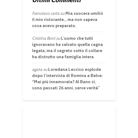
francesco carta
su
Mia suocera umiliò
il mio ristorante… ma non sapeva
cosa avevo preparato.
Cristina Boni
su
L’uomo che tutti
ignoravano ha salvato quella cagna
legata, ma il segreto sotto il collare
ha distrutto una famiglia intera
agata
su
Loredana Lecciso esplode
dopo l’intervista di Romina a Belve:
“Mai più innamorata? Al Bano sì,
sono passati 26 anni, serve verità”