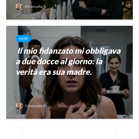
Emanuela B.
NEWS
Il mio fidanzato mi obbligava
a due docce al giorno: la
verità era sua madre.
Emanuela B.