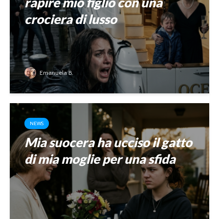
rapire mio figlio con una
crociera di lusso
Emanuela B.
NEWS
Mia suocera ha ucciso il gatto
di mia moglie per una sfida