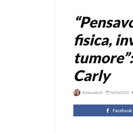
“Pensavo 
fisica, i
tumore”: 
Carly
Emanuela B.
12/05/2025
Facebook