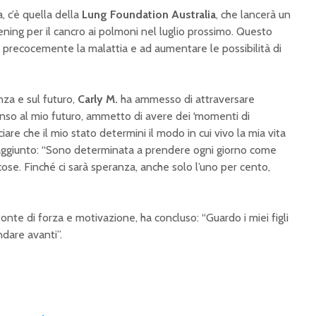
a, c’è quella della
Lung Foundation Australia
, che lancerà un
ing per il cancro ai polmoni nel luglio prossimo. Questo
 precocemente la malattia e ad aumentare le possibilità di
nza e sul futuro,
Carly M.
ha ammesso di attraversare
enso al mio futuro, ammetto di avere dei ‘momenti di
sciare che il mio stato determini il modo in cui vivo la mia vita
aggiunto: “Sono determinata a prendere ogni giorno come
cose. Finché ci sarà speranza, anche solo l’uno per cento,
onte di forza e motivazione, ha concluso: “Guardo i miei figli
dare avanti”.