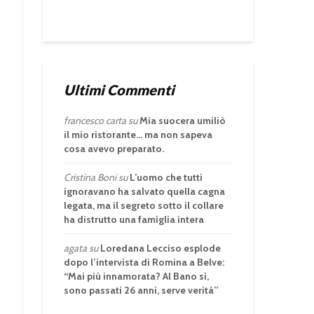
Ultimi Commenti
francesco carta
su
Mia suocera umiliò
il mio ristorante… ma non sapeva
cosa avevo preparato.
Cristina Boni
su
L’uomo che tutti
ignoravano ha salvato quella cagna
legata, ma il segreto sotto il collare
ha distrutto una famiglia intera
agata
su
Loredana Lecciso esplode
dopo l’intervista di Romina a Belve:
“Mai più innamorata? Al Bano sì,
sono passati 26 anni, serve verità”