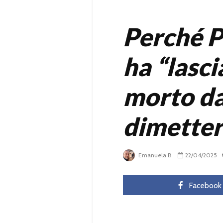
Perché P
ha “lasci
morto da
dimetter
Emanuela B.
22/04/2025
Facebook