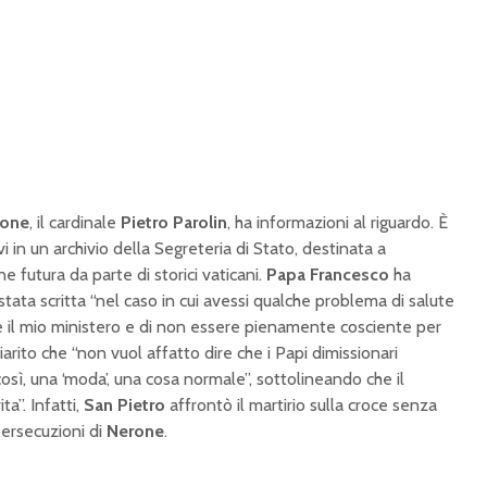
tone
, il cardinale
Pietro Parolin
, ha informazioni al riguardo. È
vi in un archivio della Segreteria di Stato, destinata a
e futura da parte di storici vaticani.
Papa Francesco
ha
 stata scritta “nel caso in cui avessi qualche problema di salute
e il mio ministero e di non essere pienamente cosciente per
iarito che “non vuol affatto dire che i Papi dimissionari
sì, una ‘moda’, una cosa normale”, sottolineando che il
ta”. Infatti,
San Pietro
affrontò il martirio sulla croce senza
ersecuzioni di
Nerone
.