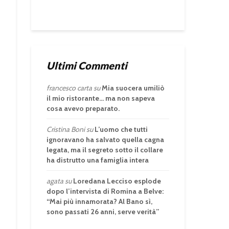
Ultimi Commenti
francesco carta
su
Mia suocera umiliò
il mio ristorante… ma non sapeva
cosa avevo preparato.
Cristina Boni
su
L’uomo che tutti
ignoravano ha salvato quella cagna
legata, ma il segreto sotto il collare
ha distrutto una famiglia intera
agata
su
Loredana Lecciso esplode
dopo l’intervista di Romina a Belve:
“Mai più innamorata? Al Bano sì,
sono passati 26 anni, serve verità”