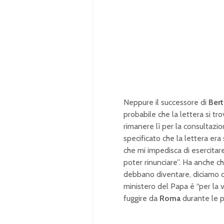
Neppure il successore di
Ber
probabile che la lettera si tro
rimanere lì per la consultazion
specificato che la lettera era
che mi impedisca di esercitar
poter rinunciare”. Ha anche ch
debbano diventare, diciamo co
ministero del Papa è “per la vi
fuggire da
Roma
durante le p