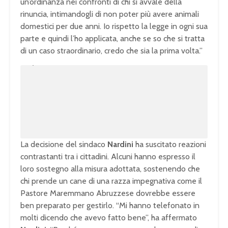
un’ordinanza nei confronti di chi si avvale della
rinuncia, intimandogli di non poter più avere animali
domestici per due anni. Io rispetto la legge in ogni sua
parte e quindi l’ho applicata, anche se so che si tratta
di un caso straordinario, credo che sia la prima volta.”
T
h
i
T
s
i
h
s
a
e
m
o
m
d
a
e
l
w
d
i
n
La decisione del sindaco
Nardini
ha suscitato reazioni
i
d
o
w
a
contrastanti tra i cittadini. Alcuni hanno espresso il
.
c
loro sostegno alla misura adottata, sostenendo che
o
chi prende un cane di una razza impegnativa come il
u
Pastore Maremmano Abruzzese dovrebbe essere
l
ben preparato per gestirlo. “Mi hanno telefonato in
d
molti dicendo che avevo fatto bene”, ha affermato
n