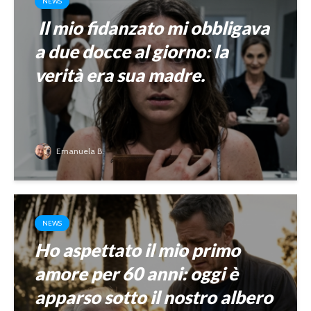
NEWS
Il mio fidanzato mi obbligava
a due docce al giorno: la
verità era sua madre.
Emanuela B.
NEWS
Ho aspettato il mio primo
amore per 60 anni: oggi è
apparso sotto il nostro albero