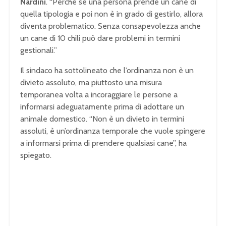
Nardini
. “Perché se una persona prende un cane di
o
t
quella tipologia e poi non è in grado di gestirlo, allora
b
diventa problematico. Senza consapevolezza anche
e
un cane di 10 chili può dare problemi in termini
l
gestionali.”
o
a
Il sindaco ha sottolineato che l’ordinanza non è un
d
divieto assoluto, ma piuttosto una misura
e
temporanea volta a incoraggiare le persone a
d
informarsi adeguatamente prima di adottare un
,
animale domestico. “Non è un divieto in termini
e
i
assoluti, è un’ordinanza temporale che vuole spingere
t
a informarsi prima di prendere qualsiasi cane”, ha
h
spiegato.
e
r
b
e
c
a
u