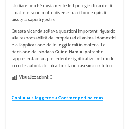
a
studiare perché ovviamente le tipologie di cani e di
t
carattere sono molto diverse tra di loro e quindi
i
bisogna saperli gestire.”
s
n
Questa vicenda solleva questioni importanti riguardo
o
alla responsabilità dei proprietari di animali domestici
t
s
e all’applicazione delle leggi locali in materia. La
u
decisione del sindaco
Guido Nardini
potrebbe
p
rappresentare un precedente significativo nel modo
p
in cui le autorità locali affrontano casi simili in futuro.
o
r
Visualizzazioni:
0
t
e
d
Continua a leggere su Controcopertina.com
.