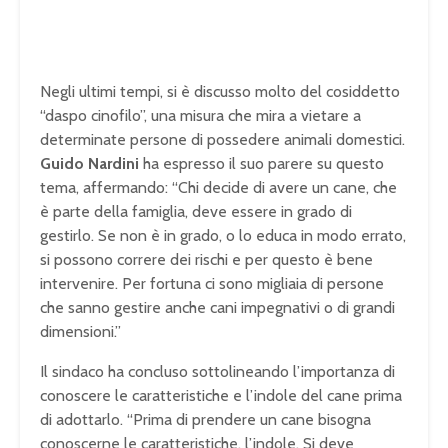
a
i
l
e
Negli ultimi tempi, si è discusso molto del cosiddetto
d
“daspo cinofilo”, una misura che mira a vietare a
o
r
determinate persone di possedere animali domestici.
b
Guido Nardini
ha espresso il suo parere su questo
e
tema, affermando: “Chi decide di avere un cane, che
c
è parte della famiglia, deve essere in grado di
a
gestirlo. Se non è in grado, o lo educa in modo errato,
u
si possono correre dei rischi e per questo è bene
s
intervenire. Per fortuna ci sono migliaia di persone
e
t
che sanno gestire anche cani impegnativi o di grandi
h
dimensioni.”
e
f
Il sindaco ha concluso sottolineando l’importanza di
o
conoscere le caratteristiche e l’indole del cane prima
r
di adottarlo. “Prima di prendere un cane bisogna
m
conoscerne le caratteristiche, l’indole. Si deve