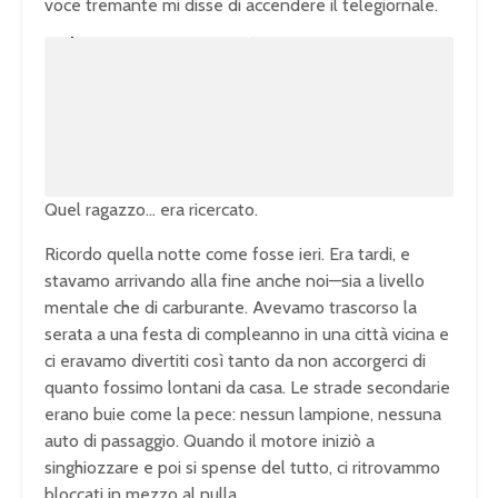
voce tremante mi disse di accendere il telegiornale.
U
n
L
m
o
u
a
t
d
e
e
d
:
1
0
0
.
0
0
%
Quel ragazzo… era ricercato.
Ricordo quella notte come fosse ieri. Era tardi, e
stavamo arrivando alla fine anche noi—sia a livello
mentale che di carburante. Avevamo trascorso la
serata a una festa di compleanno in una città vicina e
ci eravamo divertiti così tanto da non accorgerci di
quanto fossimo lontani da casa. Le strade secondarie
erano buie come la pece: nessun lampione, nessuna
auto di passaggio. Quando il motore iniziò a
singhiozzare e poi si spense del tutto, ci ritrovammo
bloccati in mezzo al nulla.