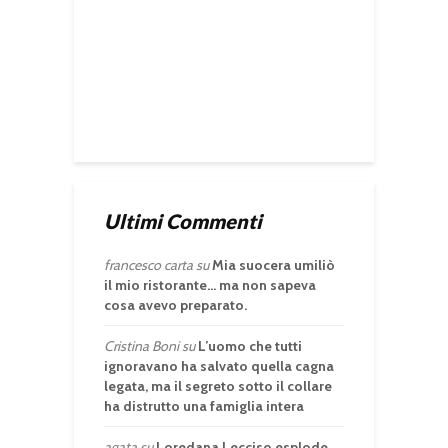
Ultimi Commenti
francesco carta
su
Mia suocera umiliò
il mio ristorante… ma non sapeva
cosa avevo preparato.
Cristina Boni
su
L’uomo che tutti
ignoravano ha salvato quella cagna
legata, ma il segreto sotto il collare
ha distrutto una famiglia intera
agata
su
Loredana Lecciso esplode