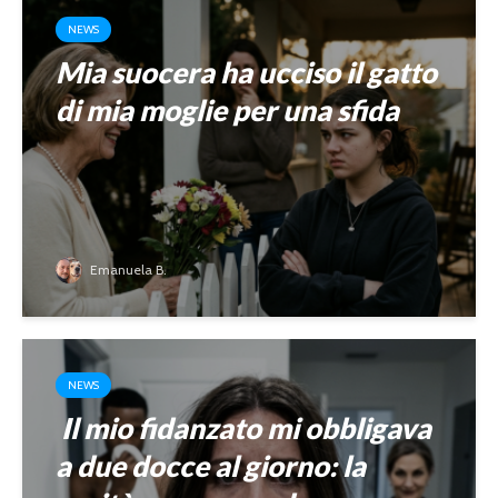
NEWS
Mia suocera ha ucciso il gatto
di mia moglie per una sfida
Emanuela B.
NEWS
Il mio fidanzato mi obbligava
a due docce al giorno: la