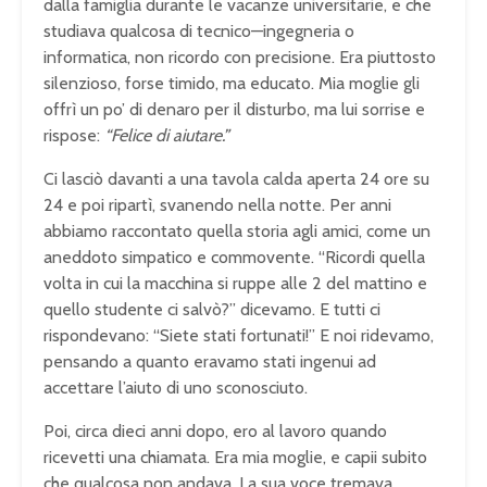
dalla famiglia durante le vacanze universitarie, e che
studiava qualcosa di tecnico—ingegneria o
informatica, non ricordo con precisione. Era piuttosto
silenzioso, forse timido, ma educato. Mia moglie gli
offrì un po’ di denaro per il disturbo, ma lui sorrise e
rispose:
“Felice di aiutare.”
Ci lasciò davanti a una tavola calda aperta 24 ore su
24 e poi ripartì, svanendo nella notte. Per anni
abbiamo raccontato quella storia agli amici, come un
aneddoto simpatico e commovente. “Ricordi quella
volta in cui la macchina si ruppe alle 2 del mattino e
quello studente ci salvò?” dicevamo. E tutti ci
rispondevano: “Siete stati fortunati!” E noi ridevamo,
pensando a quanto eravamo stati ingenui ad
accettare l’aiuto di uno sconosciuto.
Poi, circa dieci anni dopo, ero al lavoro quando
ricevetti una chiamata. Era mia moglie, e capii subito
che qualcosa non andava. La sua voce tremava.