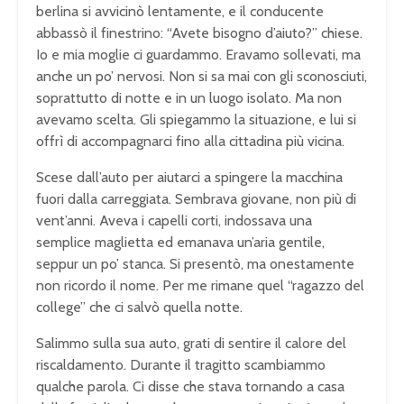
berlina si avvicinò lentamente, e il conducente
abbassò il finestrino: “Avete bisogno d’aiuto?” chiese.
Io e mia moglie ci guardammo. Eravamo sollevati, ma
anche un po’ nervosi. Non si sa mai con gli sconosciuti,
soprattutto di notte e in un luogo isolato. Ma non
avevamo scelta. Gli spiegammo la situazione, e lui si
offrì di accompagnarci fino alla cittadina più vicina.
Scese dall’auto per aiutarci a spingere la macchina
fuori dalla carreggiata. Sembrava giovane, non più di
vent’anni. Aveva i capelli corti, indossava una
semplice maglietta ed emanava un’aria gentile,
seppur un po’ stanca. Si presentò, ma onestamente
non ricordo il nome. Per me rimane quel “ragazzo del
college” che ci salvò quella notte.
Salimmo sulla sua auto, grati di sentire il calore del
riscaldamento. Durante il tragitto scambiammo
qualche parola. Ci disse che stava tornando a casa