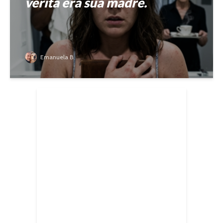
verità era sua madre.
Emanuela B.