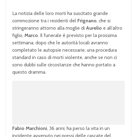
La notizia delle loro morti ha suscitato grande
commozione tra i residenti del
Frignano
, che si
stringeranno attorno alla moglie di
Aurelio
e all’altro
figlio,
Marco
. Il funerale è previsto per la prossima
settimana, dopo che le autorità locali avranno
completato le autopsie necessarie, una procedura
standard in caso di morti violente, anche se non ci
sono dubbi sulle circostanze che hanno portato a
questo dramma.
U
n
L
m
o
u
a
t
d
e
e
d
:
1
0
0
.
0
0
%
Fabio Marchioni
, 36 anni, ha perso la vita in un
incidente avvenuto nei pressi delle cascate del