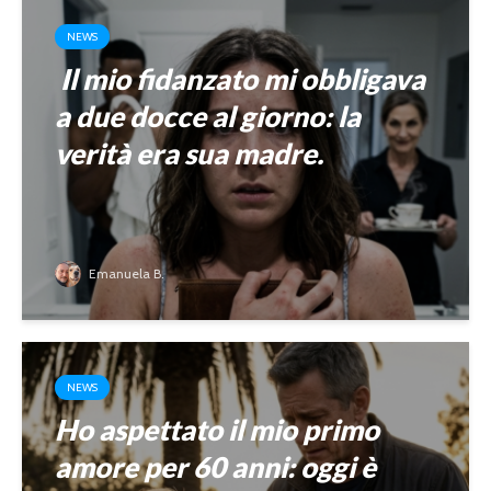
NEWS
Il mio fidanzato mi obbligava
a due docce al giorno: la
verità era sua madre.
Emanuela B.
NEWS
Ho aspettato il mio primo
amore per 60 anni: oggi è