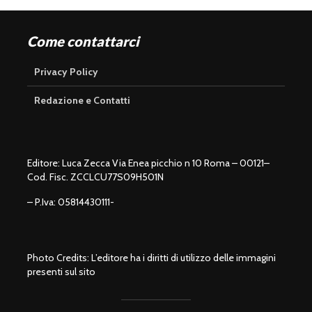
Come contattarci
Privacy Policy
Redazione e Contatti
Editore: Luca Zecca Via Enea picchio n 10 Roma – 00121–
Cod. Fisc. ZCCLCU77S09H501N
– P.Iva: 05814430111-
Photo Credits: L’editore ha i diritti di utilizzo delle immagini
presenti sul sito