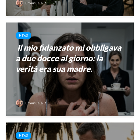
Emanuela B.
NEWS
Il mio fidanzato mi obbligava
a due docce al giorno: la
verità era sua madre.
Emanuela B.
NEWS