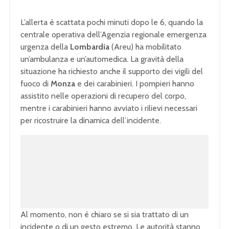
L’allerta è scattata pochi minuti dopo le 6, quando la
centrale operativa dell’Agenzia regionale emergenza
urgenza della
Lombardia
(Areu) ha mobilitato
un’ambulanza e un’automedica. La gravità della
situazione ha richiesto anche il supporto dei vigili del
fuoco di
Monza
e dei carabinieri. I pompieri hanno
assistito nelle operazioni di recupero del corpo,
mentre i carabinieri hanno avviato i rilievi necessari
per ricostruire la dinamica dell’incidente.
U
n
L
m
o
u
a
t
d
e
e
d
:
1
0
0
.
0
0
Al momento, non è chiaro se si sia trattato di un
%
incidente o di un gesto estremo. Le autorità stanno