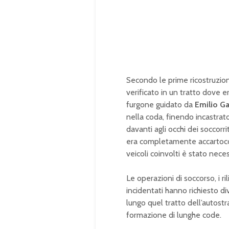
Secondo le prime ricostruzioni
verificato in un tratto dove e
furgone guidato da
Emilio 
nella coda, finendo incastrat
davanti agli occhi dei soccorr
era completamente accartocci
veicoli coinvolti è stato neces
Le operazioni di soccorso, i ri
incidentati hanno richiesto div
lungo quel tratto dell’autost
formazione di lunghe code.