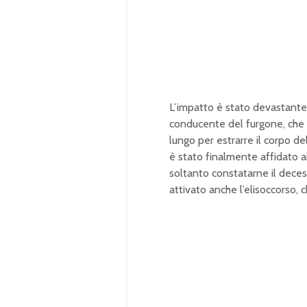
d
:
1
0
0
.
0
0
%
L’impatto è stato devastante 
conducente del furgone, che v
lungo per estrarre il corpo d
è stato finalmente affidato a
soltanto constatarne il decess
attivato anche l’elisoccorso, 