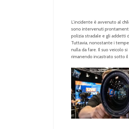
L’incidente è avvenuto al chi
sono intervenuti prontamente i
polizia stradale e gli addetti
Tuttavia, nonostante i tempes
nulla da fare. Il suo veicolo 
rimanendo incastrato sotto i
U
n
L
m
o
u
a
t
d
e
e