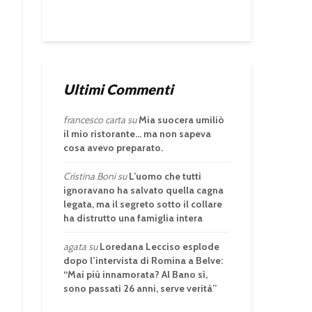
Ultimi Commenti
francesco carta
su
Mia suocera umiliò
il mio ristorante… ma non sapeva
cosa avevo preparato.
Cristina Boni
su
L’uomo che tutti
ignoravano ha salvato quella cagna
legata, ma il segreto sotto il collare
ha distrutto una famiglia intera
agata
su
Loredana Lecciso esplode
dopo l’intervista di Romina a Belve:
“Mai più innamorata? Al Bano sì,
sono passati 26 anni, serve verità”