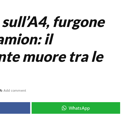
 sull’A4, furgone
amion: il
te muore tra le
Add comment
WhatsApp