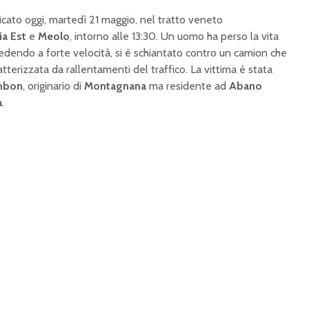
ficato oggi, martedì 21 maggio, nel tratto veneto
ia Est
e
Meolo
, intorno alle 13:30. Un uomo ha perso la vita
edendo a forte velocità, si è schiantato contro un camion che
terizzata da rallentamenti del traffico. La vittima è stata
mbon
, originario di
Montagnana
ma residente ad
Abano
a
.