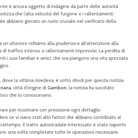
ente è ancora oggetto di indagine da parte delle autorità
tizza che l’alta velocità del furgone e i rallentamenti
le abbiano giocato un ruolo cruciale nel verificarsi della
un ulteriore richiamo alla prudenza e all’attenzione alla
i di traffico intenso o rallentamenti improvvisi. La perdita di
ti i suoi familiari e amici, che ora piangono una vita spezzata
gico.
, dove la vittima risiedeva, è sotto shock per questa notizia
nana
, città d’origine di
Gambon
, la notizia ha suscitato
oro che lo conoscevano.
are per ricostruire con precisione ogni dettaglio
e se vi siano stati altri fattori che abbiano contribuito al
l frattempo, il tratto autostradale interessato è stato riaperto
 ore, una volta completate tutte le operazioni necessarie.