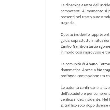
La dinamica esatta dell’incid
competenti. Al momento si ipo
presenti nel tratto autostrada
tragedia.
Questo incidente rappresenta 
guida, soprattutto in situazion
Emilio Gambon
lascia sgomen
in modo così improvviso e tra
La comunità di
Abano Terme
drammatica. Anche a
Montag
profonda commozione tra col
Le autorità continuano a lavor
dell’accaduto e per comprender
verificarsi dell’incidente. Ne
al traffico solo dopo diverse