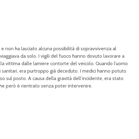
e non ha lasciato alcuna possibilità di sopravvivenza al
iaggiava da solo. I vigili del fuoco hanno dovuto lavorare a
ella vittima dalle lamiere contorte del veicolo. Quando l’uomo
i sanitari, era purtroppo già deceduto. I medici hanno potuto
o sul posto. A causa della gravità dell’incidente, era stato
che però è rientrato senza poter intervenire.