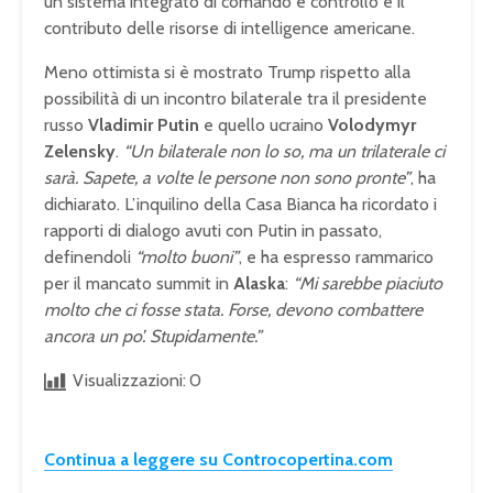
un sistema integrato di comando e controllo e il
contributo delle risorse di intelligence americane.
Meno ottimista si è mostrato Trump rispetto alla
possibilità di un incontro bilaterale tra il presidente
russo
Vladimir Putin
e quello ucraino
Volodymyr
Zelensky
.
“Un bilaterale non lo so, ma un trilaterale ci
sarà. Sapete, a volte le persone non sono pronte”
, ha
dichiarato. L’inquilino della Casa Bianca ha ricordato i
rapporti di dialogo avuti con Putin in passato,
definendoli
“molto buoni”
, e ha espresso rammarico
per il mancato summit in
Alaska
:
“Mi sarebbe piaciuto
molto che ci fosse stata. Forse, devono combattere
ancora un po’. Stupidamente.”
Visualizzazioni:
0
Continua a leggere su Controcopertina.com