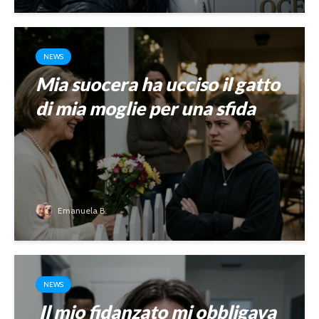
NEWS
Mia suocera ha ucciso il gatto
di mia moglie per una sfida
Emanuela B.
NEWS
Il mio fidanzato mi obbligava