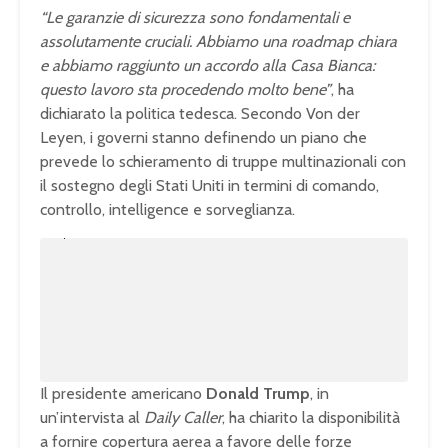
“Le garanzie di sicurezza sono fondamentali e
assolutamente cruciali. Abbiamo una roadmap chiara
e abbiamo raggiunto un accordo alla Casa Bianca:
questo lavoro sta procedendo molto bene”
, ha
dichiarato la politica tedesca. Secondo Von der
Leyen, i governi stanno definendo un piano che
prevede lo schieramento di truppe multinazionali con
il sostegno degli Stati Uniti in termini di comando,
controllo, intelligence e sorveglianza.
U
n
L
m
o
u
a
t
d
e
e
d
:
1
0
0
.
0
0
%
Il presidente americano
Donald Trump
, in
un’intervista al
Daily Caller
, ha chiarito la disponibilità
a fornire copertura aerea a favore delle forze