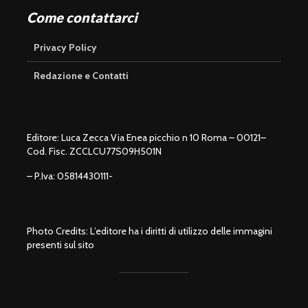
Come contattarci
Privacy Policy
Redazione e Contatti
Editore: Luca Zecca Via Enea picchio n 10 Roma – 00121–
Cod. Fisc. ZCCLCU77S09H501N
– P.Iva: 05814430111-
Photo Credits: L’editore ha i diritti di utilizzo delle immagini
presenti sul sito