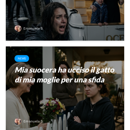
Emanuela B.
NEWS
Mia suocera ha ucciso il gatto
di mia moglie per una sfida
Emanuela B.