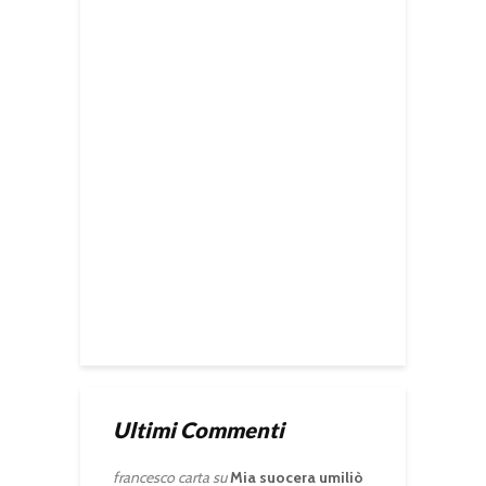
Ultimi Commenti
francesco carta
su
Mia suocera umiliò