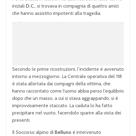
iniziali
D.C.
, si trovava in compagnia di quattro amici
che hanno assistito impotenti alla tragedia.
U
n
L
m
o
u
a
t
d
e
e
d
:
1
0
0
.
0
0
%
Secondo le prime ricostruzioni, l’incidente è avvenuto
intorno a mezzogiorno. La Centrale operativa del 118
è stata allertata dai compagni della vittima, che
hanno raccontato come l’uomo abbia perso l’equilibrio
dopo che un masso, a cui si stava aggrappando, si è
improvvisamente staccato. La caduta lo ha fatto
precipitare nel vuoto, facendolo sparire alla vista dei
presenti.
Il Soccorso alpino di
Belluno
è intervenuto