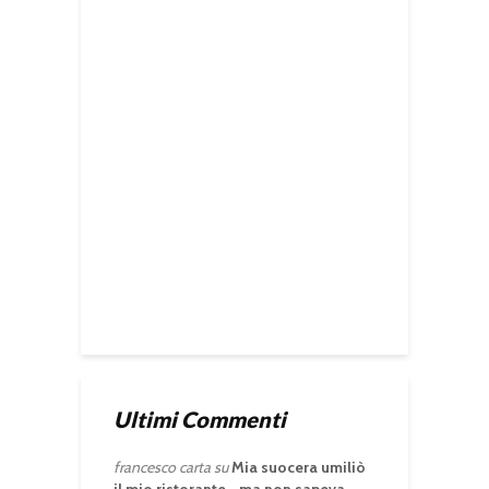
Ultimi Commenti
francesco carta
su
Mia suocera umiliò