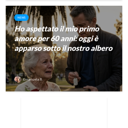
NEWS
Ho aspettato il mio primo
amore per 60 anni: oggi è
apparso sotto il nostro albero
Emanuela B.