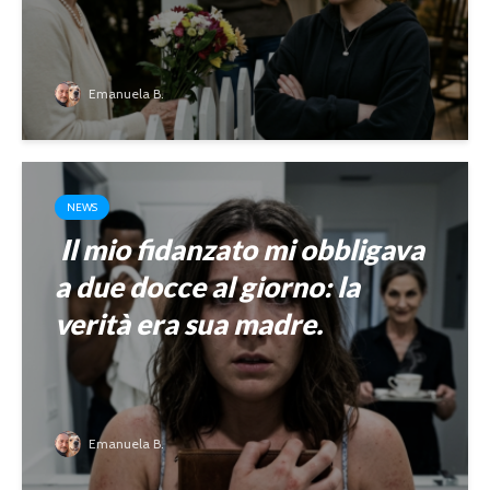
Emanuela B.
NEWS
Il mio fidanzato mi obbligava
a due docce al giorno: la
verità era sua madre.
Emanuela B.