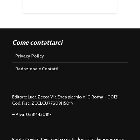
Come contattarci
Privacy Policy
Redazione e Contatti
Editore: Luca Zecca Via Enea picchio n 10 Roma – 00121–
Cod. Fisc. ZCCLCU77S09H501N
– P.Iva: 05814430111-
Photo Credits: L’editore ha i diritti di utilizzo delle immagini