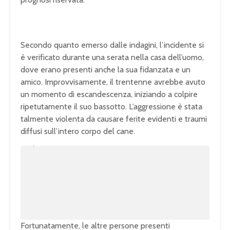
Secondo quanto emerso dalle indagini, l’incidente si
è verificato durante una serata nella casa dell’uomo,
dove erano presenti anche la sua fidanzata e un
amico. Improvvisamente, il trentenne avrebbe avuto
un momento di escandescenza, iniziando a colpire
ripetutamente il suo bassotto. L’aggressione è stata
talmente violenta da causare ferite evidenti e traumi
diffusi sull’intero corpo del cane.
U
n
L
m
o
u
a
t
d
e
e
d
:
1
0
0
.
0
0
%
Fortunatamente, le altre persone presenti