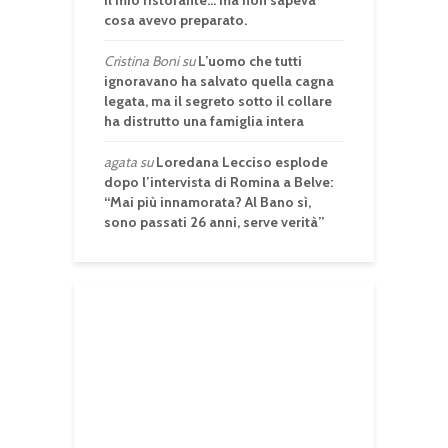
il mio ristorante… ma non sapeva
cosa avevo preparato.
Cristina Boni
su
L’uomo che tutti
ignoravano ha salvato quella cagna
legata, ma il segreto sotto il collare
ha distrutto una famiglia intera
agata
su
Loredana Lecciso esplode
dopo l’intervista di Romina a Belve:
“Mai più innamorata? Al Bano sì,
sono passati 26 anni, serve verità”