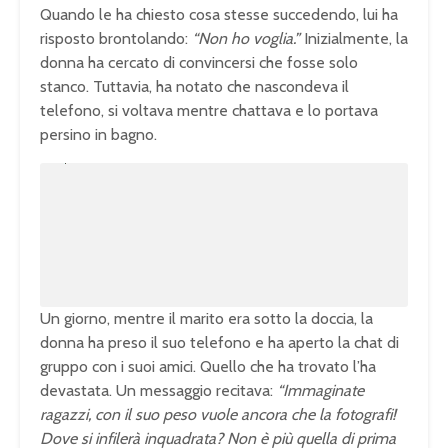
Quando le ha chiesto cosa stesse succedendo, lui ha
risposto brontolando:
“Non ho voglia.”
Inizialmente, la
donna ha cercato di convincersi che fosse solo
stanco. Tuttavia, ha notato che nascondeva il
telefono, si voltava mentre chattava e lo portava
persino in bagno.
U
n
L
m
o
u
a
t
d
e
e
d
:
1
0
0
.
0
0
%
Un giorno, mentre il marito era sotto la doccia, la
donna ha preso il suo telefono e ha aperto la chat di
gruppo con i suoi amici. Quello che ha trovato l’ha
devastata. Un messaggio recitava:
“Immaginate
ragazzi, con il suo peso vuole ancora che la fotografi!
Dove si infilerà inquadrata? Non è più quella di prima