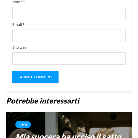
Nome
*
Email
*
Sito web
Potrebbe interessarti
NEWS
Mia suocera ha ucciso il gatto