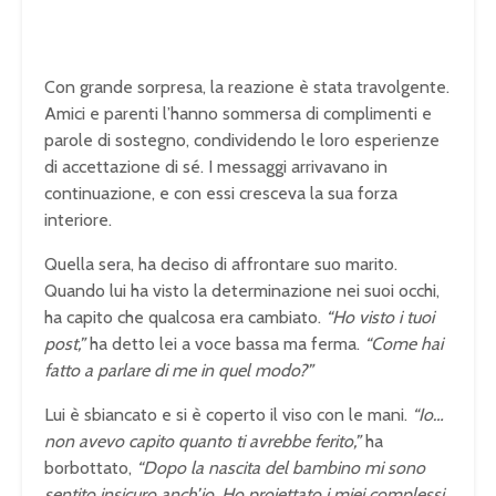
Con grande sorpresa, la reazione è stata travolgente.
Amici e parenti l’hanno sommersa di complimenti e
parole di sostegno, condividendo le loro esperienze
di accettazione di sé. I messaggi arrivavano in
continuazione, e con essi cresceva la sua forza
interiore.
Quella sera, ha deciso di affrontare suo marito.
Quando lui ha visto la determinazione nei suoi occhi,
ha capito che qualcosa era cambiato.
“Ho visto i tuoi
post,”
ha detto lei a voce bassa ma ferma.
“Come hai
fatto a parlare di me in quel modo?”
Lui è sbiancato e si è coperto il viso con le mani.
“Io…
non avevo capito quanto ti avrebbe ferito,”
ha
borbottato,
“Dopo la nascita del bambino mi sono
sentito insicuro anch’io. Ho proiettato i miei complessi