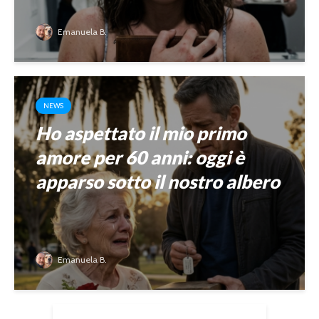
Emanuela B.
NEWS
Ho aspettato il mio primo
amore per 60 anni: oggi è
apparso sotto il nostro albero
Emanuela B.