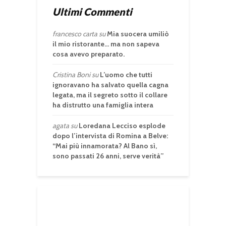
Ultimi Commenti
francesco carta
su
Mia suocera umiliò
il mio ristorante… ma non sapeva
cosa avevo preparato.
Cristina Boni
su
L’uomo che tutti
ignoravano ha salvato quella cagna
legata, ma il segreto sotto il collare
ha distrutto una famiglia intera
agata
su
Loredana Lecciso esplode
dopo l’intervista di Romina a Belve:
“Mai più innamorata? Al Bano sì,
sono passati 26 anni, serve verità”