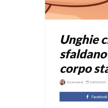
Unghie ch
sfaldano?
corpo sta
Emanuela B.
04/05/2025
Facebook