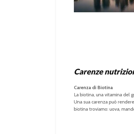
U
n
L
m
o
u
a
t
d
e
e
d
:
1
0
0
.
0
0
%
Carenze nutrizio
Carenza di Biotina
La biotina, una vitamina del g
Una sua carenza può rendere le u
biotina troviamo: uova, mandor