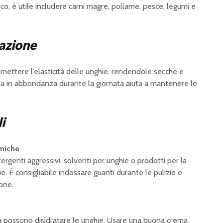
co, è utile includere carni magre, pollame, pesce, legumi e
tazione
mettere l’elasticità delle unghie, rendendole secche e
ua in abbondanza durante la giornata aiuta a mantenere le
i
imiche
rgenti aggressivi, solventi per unghie o prodotti per la
ie. È consigliabile indossare guanti durante le pulizie e
one.
cca possono disidratare le unghie. Usare una buona crema