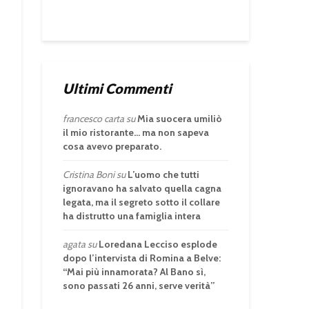
Ultimi Commenti
francesco carta
su
Mia suocera umiliò
il mio ristorante… ma non sapeva
cosa avevo preparato.
Cristina Boni
su
L’uomo che tutti
ignoravano ha salvato quella cagna
legata, ma il segreto sotto il collare
ha distrutto una famiglia intera
agata
su
Loredana Lecciso esplode
dopo l’intervista di Romina a Belve:
“Mai più innamorata? Al Bano sì,
sono passati 26 anni, serve verità”