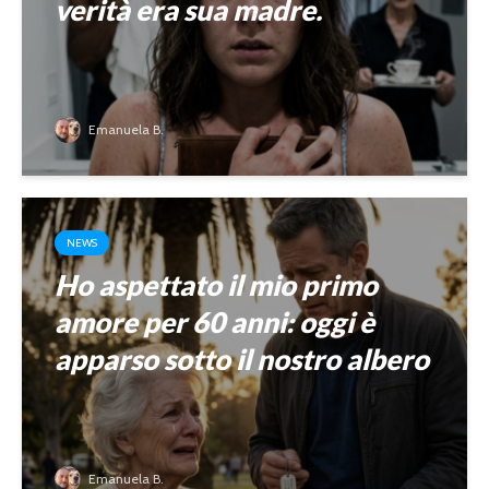
verità era sua madre.
Emanuela B.
NEWS
Ho aspettato il mio primo
amore per 60 anni: oggi è
apparso sotto il nostro albero
Emanuela B.