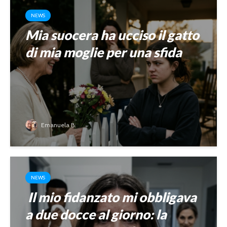
NEWS
Mia suocera ha ucciso il gatto
di mia moglie per una sfida
Emanuela B.
NEWS
Il mio fidanzato mi obbligava
a due docce al giorno: la