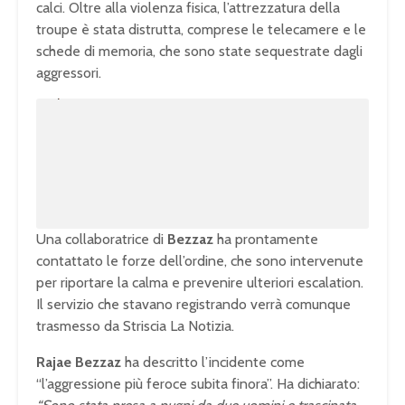
calci. Oltre alla violenza fisica, l’attrezzatura della
troupe è stata distrutta, comprese le telecamere e le
schede di memoria, che sono state sequestrate dagli
aggressori.
U
n
L
m
o
u
a
t
d
e
e
d
:
1
0
0
.
0
0
%
Una collaboratrice di
Bezzaz
ha prontamente
contattato le forze dell’ordine, che sono intervenute
per riportare la calma e prevenire ulteriori escalation.
Il servizio che stavano registrando verrà comunque
trasmesso da Striscia La Notizia.
Rajae Bezzaz
ha descritto l’incidente come
“l’aggressione più feroce subita finora”. Ha dichiarato: