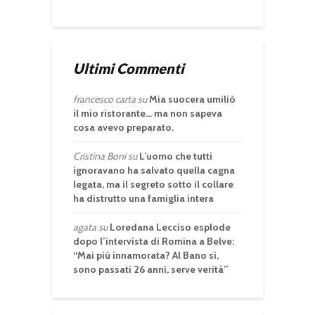
Ultimi Commenti
francesco carta
su
Mia suocera umiliò
il mio ristorante… ma non sapeva
cosa avevo preparato.
Cristina Boni
su
L’uomo che tutti
ignoravano ha salvato quella cagna
legata, ma il segreto sotto il collare
ha distrutto una famiglia intera
agata
su
Loredana Lecciso esplode
dopo l’intervista di Romina a Belve:
“Mai più innamorata? Al Bano sì,
sono passati 26 anni, serve verità”