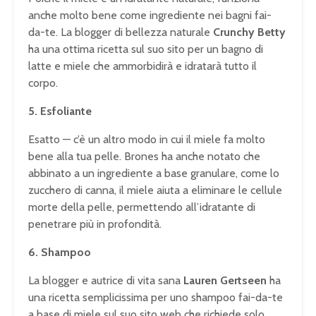
anche molto bene come ingrediente nei bagni fai-
da-te. La blogger di bellezza naturale
Crunchy Betty
ha una ottima ricetta sul suo sito per un bagno di
latte e miele che ammorbidirà e idratarà tutto il
corpo.
5. Esfoliante
Esatto — c’è un altro modo in cui il miele fa molto
bene alla tua pelle. Brones ha anche notato che
abbinato a un ingrediente a base granulare, come lo
zucchero di canna, il miele aiuta a eliminare le cellule
morte della pelle, permettendo all’idratante di
penetrare più in profondità.
6. Shampoo
La blogger e autrice di vita sana
Lauren Gertseen
ha
una ricetta semplicissima per uno shampoo fai-da-te
a base di miele sul suo sito web che richiede solo