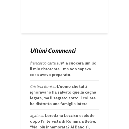
Ultimi Commenti
francesco carta
su
Mia suocera umiliò
il mio ristorante… ma non sapeva
cosa avevo preparato.
Cristina Boni
su
L’uomo che tutti
ignoravano ha salvato quella cagna
legata, ma il segreto sotto il collare
ha distrutto una famiglia intera
agata
su
Loredana Lecciso esplode
dopo l’intervista di Romina a Belve:
“Mai più innamorata? Al Bano sì,