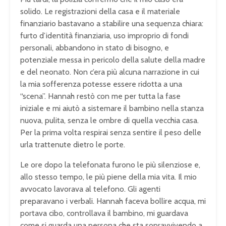
solido. Le registrazioni della casa e il materiale
finanziario bastavano a stabilire una sequenza chiara:
furto d’identità finanziaria, uso improprio di fondi
personali, abbandono in stato di bisogno, e
potenziale messa in pericolo della salute della madre
e del neonato. Non c’era più alcuna narrazione in cui
la mia sofferenza potesse essere ridotta a una
“scena”. Hannah restò con me per tutta la fase
iniziale e mi aiutò a sistemare il bambino nella stanza
nuova, pulita, senza le ombre di quella vecchia casa.
Per la prima volta respirai senza sentire il peso delle
urla trattenute dietro le porte.
Le ore dopo la telefonata furono le più silenziose e,
allo stesso tempo, le più piene della mia vita. Il mio
avvocato lavorava al telefono. Gli agenti
preparavano i verbali. Hannah faceva bollire acqua, mi
portava cibo, controllava il bambino, mi guardava
come si guarda una persona che sta sopravvivendo a