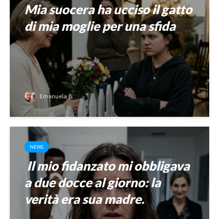
Mia suocera ha ucciso il gatto
di mia moglie per una sfida
Emanuela B.
NEWS
Il mio fidanzato mi obbligava
a due docce al giorno: la
verità era sua madre.