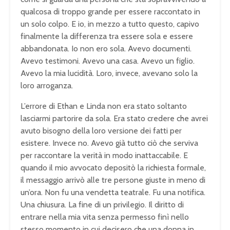
qualcosa di troppo grande per essere raccontato in
un solo colpo. E io, in mezzo a tutto questo, capivo
finalmente la differenza tra essere sola e essere
abbandonata. Io non ero sola. Avevo documenti.
Avevo testimoni. Avevo una casa. Avevo un figlio.
Avevo la mia lucidità. Loro, invece, avevano solo la
loro arroganza.
L’errore di Ethan e Linda non era stato soltanto
lasciarmi partorire da sola. Era stato credere che avrei
avuto bisogno della loro versione dei fatti per
esistere. Invece no. Avevo già tutto ciò che serviva
per raccontare la verità in modo inattaccabile. E
quando il mio avvocato depositò la richiesta formale,
il messaggio arrivò alle tre persone giuste in meno di
un’ora. Non fu una vendetta teatrale. Fu una notifica.
Una chiusura. La fine di un privilegio. Il diritto di
entrare nella mia vita senza permesso finì nello
stesso momento in cui decisero che una donna in