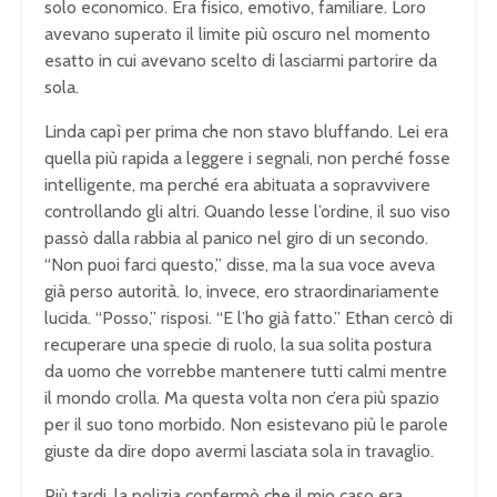
solo economico. Era fisico, emotivo, familiare. Loro
avevano superato il limite più oscuro nel momento
esatto in cui avevano scelto di lasciarmi partorire da
sola.
Linda capì per prima che non stavo bluffando. Lei era
quella più rapida a leggere i segnali, non perché fosse
intelligente, ma perché era abituata a sopravvivere
controllando gli altri. Quando lesse l’ordine, il suo viso
passò dalla rabbia al panico nel giro di un secondo.
“Non puoi farci questo,” disse, ma la sua voce aveva
già perso autorità. Io, invece, ero straordinariamente
lucida. “Posso,” risposi. “E l’ho già fatto.” Ethan cercò di
recuperare una specie di ruolo, la sua solita postura
da uomo che vorrebbe mantenere tutti calmi mentre
il mondo crolla. Ma questa volta non c’era più spazio
per il suo tono morbido. Non esistevano più le parole
giuste da dire dopo avermi lasciata sola in travaglio.
Più tardi, la polizia confermò che il mio caso era