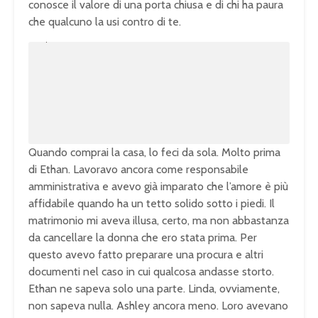
conosce il valore di una porta chiusa e di chi ha paura
che qualcuno la usi contro di te.
U
n
L
m
o
u
a
t
d
e
e
d
:
1
0
0
.
0
0
%
Quando comprai la casa, lo feci da sola. Molto prima
di Ethan. Lavoravo ancora come responsabile
amministrativa e avevo già imparato che l’amore è più
affidabile quando ha un tetto solido sotto i piedi. Il
matrimonio mi aveva illusa, certo, ma non abbastanza
da cancellare la donna che ero stata prima. Per
questo avevo fatto preparare una procura e altri
documenti nel caso in cui qualcosa andasse storto.
Ethan ne sapeva solo una parte. Linda, ovviamente,
non sapeva nulla. Ashley ancora meno. Loro avevano