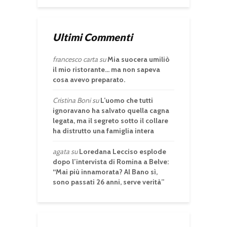
Ultimi Commenti
francesco carta
su
Mia suocera umiliò
il mio ristorante… ma non sapeva
cosa avevo preparato.
Cristina Boni
su
L’uomo che tutti
ignoravano ha salvato quella cagna
legata, ma il segreto sotto il collare
ha distrutto una famiglia intera
agata
su
Loredana Lecciso esplode
dopo l’intervista di Romina a Belve:
“Mai più innamorata? Al Bano sì,
sono passati 26 anni, serve verità”