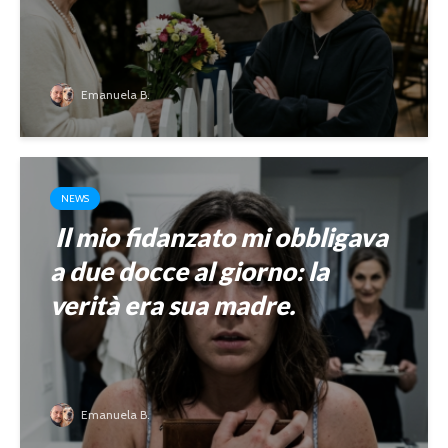
Emanuela B.
NEWS
Il mio fidanzato mi obbligava
a due docce al giorno: la
verità era sua madre.
Emanuela B.