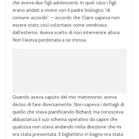
che aveva due figli adolescenti. In quel caso i figli
erano andati a vivere con il padre biologico “di
comune accordo” — accordo che Claire sapeva non
essere stato così volontario come sembrava
dall’esterno. Aveva scelto di non intervenire allora.
Non l’aveva perdonata a se stessa.
U
n
L
m
o
u
a
t
d
e
e
d
:
1
0
0
.
0
0
%
Quando aveva saputo del mio matrimonio, aveva
deciso di fare diversamente. Non sapeva i dettagli di
quello che stava pianificando Richard, ma conosceva
abbastanza il suo schema operativo da capire che
qualcosa non stava andando nella direzione che mi
era stata presentata. Il bigliettino in bagno era stata