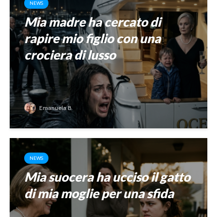
NEWS
Mia madre ha cercato di
rapire mio figlio con una
crociera di lusso
Emanuela B.
NEWS
Mia suocera ha ucciso il gatto
di mia moglie per una sfida