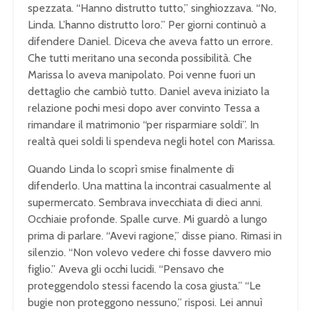
spezzata. “Hanno distrutto tutto,” singhiozzava. “No,
Linda. L’hanno distrutto loro.” Per giorni continuò a
difendere Daniel. Diceva che aveva fatto un errore.
Che tutti meritano una seconda possibilità. Che
Marissa lo aveva manipolato. Poi venne fuori un
dettaglio che cambiò tutto. Daniel aveva iniziato la
relazione pochi mesi dopo aver convinto Tessa a
rimandare il matrimonio “per risparmiare soldi”. In
realtà quei soldi li spendeva negli hotel con Marissa.
Quando Linda lo scoprì smise finalmente di
difenderlo. Una mattina la incontrai casualmente al
supermercato. Sembrava invecchiata di dieci anni.
Occhiaie profonde. Spalle curve. Mi guardò a lungo
prima di parlare. “Avevi ragione,” disse piano. Rimasi in
silenzio. “Non volevo vedere chi fosse davvero mio
figlio.” Aveva gli occhi lucidi. “Pensavo che
proteggendolo stessi facendo la cosa giusta.” “Le
bugie non proteggono nessuno,” risposi. Lei annuì