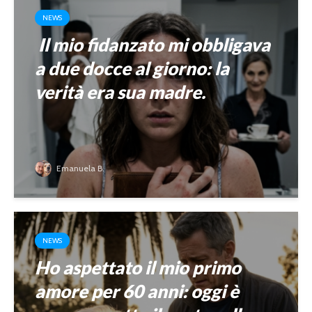
NEWS
Il mio fidanzato mi obbligava
a due docce al giorno: la
verità era sua madre.
Emanuela B.
NEWS
Ho aspettato il mio primo
amore per 60 anni: oggi è