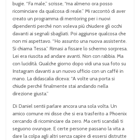
bugie. “Fa male,” scrisse, “ma almeno ora posso
ricominciare da qualcosa di reale.” Mi raccontò di aver
creato un programma di mentoring per i nuovi
dipendenti perché non voleva più chiudere gli occhi
davanti ai segnali sbagliati. Poi aggiunse qualcosa che
non mi aspettavo. “Ho assunto una nuova assistente.
Si chiama Tessa.” Rimasi a fissare lo schermo sorpresa.
Lei era riuscita ad andare avanti. Non con rabbia. Ma
con lucidità. Qualche giorno dopo vidi una sua foto su
Instagram davanti a un nuovo ufficio con un caffè in
mano. La didascalia diceva: “A volte una porta si
chiude perché finalmente stai andando nella
direzione giusta.”
Di Daniel sentii parlare ancora una sola volta. Un
amico comune mi disse che si era trasferito a Phoenix
cercando di ricominciare da zero. Ma certi scandali ti
seguono ovunque. E certe persone passano la vita a
dare la colpa agli altri senza capire di essersi distrutte