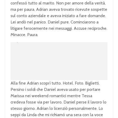
confessò tutto al marito. Non per amore della verità,
ma per paura. Adrian aveva trovato ricevute sospette
sul conto aziendale e aveva iniziato a fare domande.
Lei andò nel panico. Daniel pure. Cominciarono a
litigare ferocemente nei messaggi. Accuse reciproche.
Minacce. Paura.
U
n
L
m
o
u
a
t
d
e
e
d
:
1
0
0
.
0
0
%
Alla fine Adrian scoprì tutto. Hotel. Foto. Biglietti.
Persino i soldi che Daniel aveva usato per portare
Marissa nei weekend romantici mentre Tessa
credeva fosse via per lavoro. Daniel perse il lavoro lo
stesso giorno. Adrian lo licenziò personalmente. Lo
seppi da Linda che mi richiamò una sera con la voce