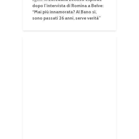
dopo l’intervista di Romina a Belve:
“Mai più innamorata? Al Bano sì,
sono passati 26 anni, serve verità”