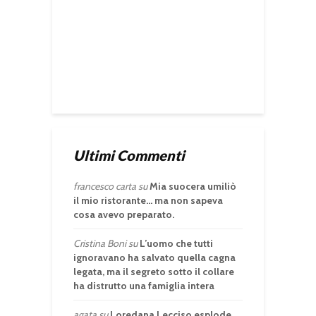
Ultimi Commenti
francesco carta
su
Mia suocera umiliò
il mio ristorante… ma non sapeva
cosa avevo preparato.
Cristina Boni
su
L’uomo che tutti
ignoravano ha salvato quella cagna
legata, ma il segreto sotto il collare
ha distrutto una famiglia intera
agata
su
Loredana Lecciso esplode