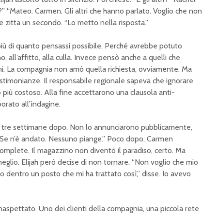
” “Mateo. Carmen. Gli altri che hanno parlato. Voglio che non
e zitta un secondo. “Lo metto nella risposta.”
più di quanto pensassi possibile. Perché avrebbe potuto
, all’affitto, alla culla. Invece pensò anche a quelli che
imi. La compagnia non amò quella richiesta, ovviamente. Ma
estimonianze. Il responsabile regionale sapeva che ignorare
più costoso. Alla fine accettarono una clausola anti-
borato all’indagine.
to tre settimane dopo. Non lo annunciarono pubblicamente,
: “Se n’è andato. Nessuno piange.” Poco dopo, Carmen
complete. Il magazzino non diventò il paradiso, certo. Ma
glio. Elijah però decise di non tornare. “Non voglio che mio
o dentro un posto che mi ha trattato così,” disse. Io avevo
inaspettato. Uno dei clienti della compagnia, una piccola rete