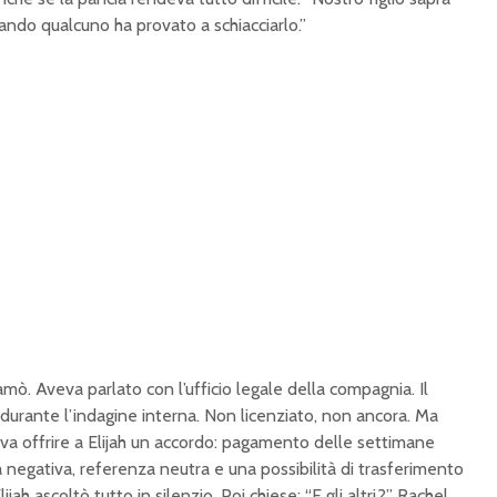
uando qualcuno ha provato a schiacciarlo.”
mò. Aveva parlato con l’ufficio legale della compagnia. Il
durante l’indagine interna. Non licenziato, non ancora. Ma
va offrire a Elijah un accordo: pagamento delle settimane
a negativa, referenza neutra e una possibilità di trasferimento
ijah ascoltò tutto in silenzio. Poi chiese: “E gli altri?” Rachel