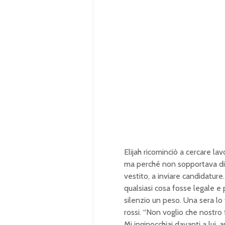
Elijah ricominciò a cercare la
ma perché non sopportava di s
vestito, a inviare candidature
qualsiasi cosa fosse legale e
silenzio un peso. Una sera lo 
rossi. “Non voglio che nostro
Mi inginocchiai davanti a lui, 