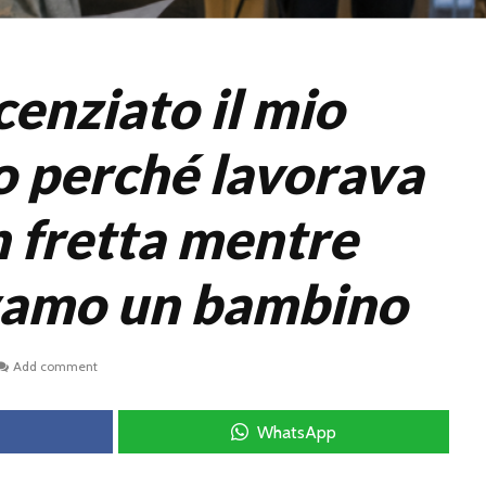
cenziato il mio
o perché lavorava
n fretta mentre
vamo un bambino
Add comment
WhatsApp