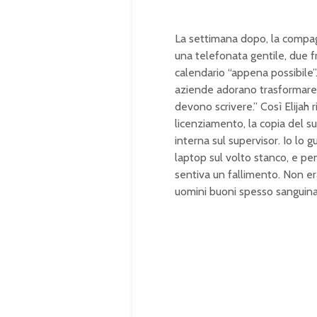
La settimana dopo, la compag
una telefonata gentile, due fr
calendario “appena possibile”.
aziende adorano trasformare g
devono scrivere.” Così Elijah
licenziamento, la copia del su
interna sul supervisor. Io lo 
laptop sul volto stanco, e pe
sentiva un fallimento. Non era
uomini buoni spesso sanguinano