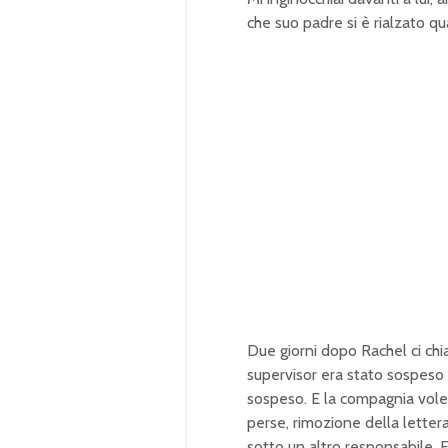
che suo padre si è rialzato q
Due giorni dopo Rachel ci chia
supervisor era stato sospeso 
sospeso. E la compagnia vole
perse, rimozione della letter
sotto un altro responsabile. El