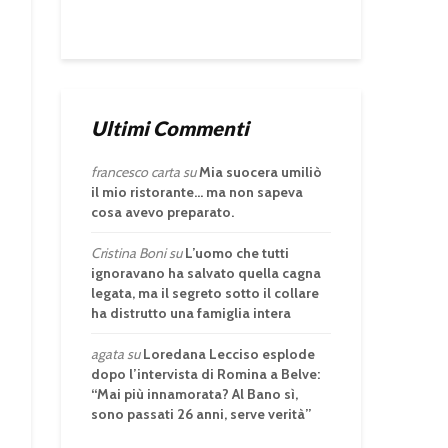
Ultimi Commenti
francesco carta
su
Mia suocera umiliò
il mio ristorante… ma non sapeva
cosa avevo preparato.
Cristina Boni
su
L’uomo che tutti
ignoravano ha salvato quella cagna
legata, ma il segreto sotto il collare
ha distrutto una famiglia intera
agata
su
Loredana Lecciso esplode
dopo l’intervista di Romina a Belve:
“Mai più innamorata? Al Bano sì,
sono passati 26 anni, serve verità”