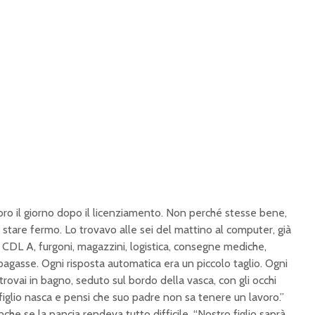
voro il giorno dopo il licenziamento. Non perché stesse bene,
tare fermo. Lo trovavo alle sei del mattino al computer, già
. CDL A, furgoni, magazzini, logistica, consegne mediche,
 pagasse. Ogni risposta automatica era un piccolo taglio. Ogni
trovai in bagno, seduto sul bordo della vasca, con gli occhi
 figlio nasca e pensi che suo padre non sa tenere un lavoro.”
anche se la pancia rendeva tutto difficile. “Nostro figlio saprà