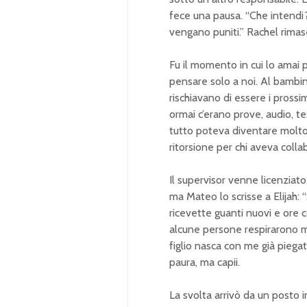
fece una pausa. “Che intendi?
vengano puniti.” Rachel rimas
Fu il momento in cui lo amai 
pensare solo a noi. Al bambino
rischiavano di essere i pross
ormai c’erano prove, audio, t
tutto poteva diventare molto 
ritorsione per chi aveva colla
Il supervisor venne licenzia
ma Mateo lo scrisse a Elijah
ricevette guanti nuovi e ore 
alcune persone respirarono me
figlio nasca con me già piegat
paura, ma capii.
La svolta arrivò da un posto 