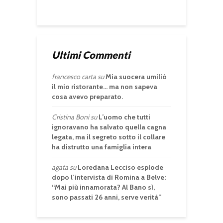
Ultimi Commenti
francesco carta
su
Mia suocera umiliò
il mio ristorante… ma non sapeva
cosa avevo preparato.
Cristina Boni
su
L’uomo che tutti
ignoravano ha salvato quella cagna
legata, ma il segreto sotto il collare
ha distrutto una famiglia intera
agata
su
Loredana Lecciso esplode
dopo l’intervista di Romina a Belve:
“Mai più innamorata? Al Bano sì,
sono passati 26 anni, serve verità”