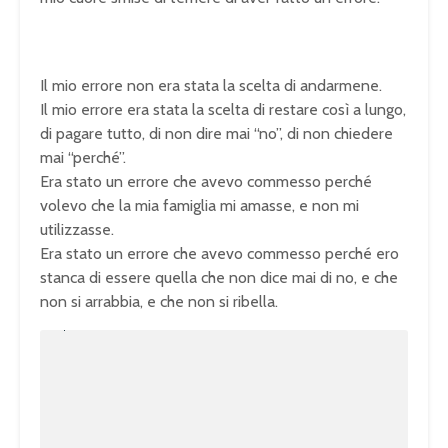
Il mio errore non era stata la scelta di andarmene.
Il mio errore era stata la scelta di restare così a lungo,
di pagare tutto, di non dire mai “no”, di non chiedere
mai “perché”.
Era stato un errore che avevo commesso perché
volevo che la mia famiglia mi amasse, e non mi
utilizzasse.
Era stato un errore che avevo commesso perché ero
stanca di essere quella che non dice mai di no, e che
non si arrabbia, e che non si ribella.
U
n
L
m
o
u
a
t
d
e
e
d
:
1
0
0
.
0
0
%