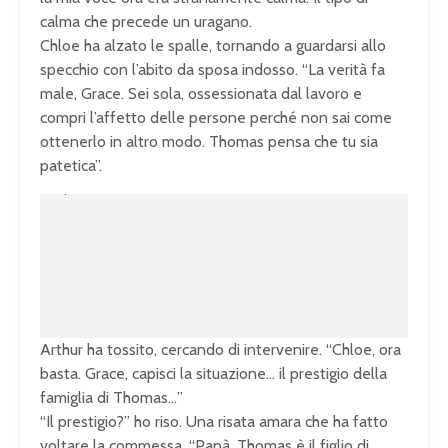
calma che precede un uragano.
Chloe ha alzato le spalle, tornando a guardarsi allo
specchio con l’abito da sposa indosso. “La verità fa
male, Grace. Sei sola, ossessionata dal lavoro e
compri l’affetto delle persone perché non sai come
ottenerlo in altro modo. Thomas pensa che tu sia
patetica”.
U
n
L
m
o
u
a
t
d
e
e
d
:
1
0
0
.
0
0
%
Arthur ha tossito, cercando di intervenire. “Chloe, ora
basta. Grace, capisci la situazione… il prestigio della
famiglia di Thomas…”
“Il prestigio?” ho riso. Una risata amara che ha fatto
voltare la commessa. “Papà, Thomas è il figlio di