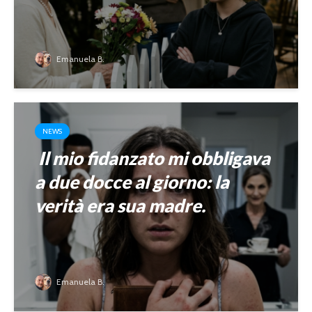
Emanuela B.
NEWS
Il mio fidanzato mi obbligava
a due docce al giorno: la
verità era sua madre.
Emanuela B.