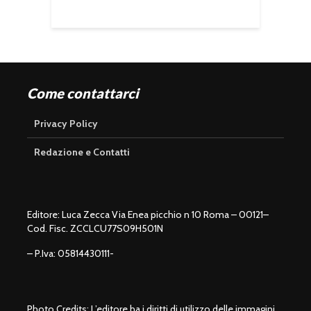
Come contattarci
Privacy Policy
Redazione e Contatti
Editore: Luca Zecca Via Enea picchio n 10 Roma – 00121–
Cod. Fisc. ZCCLCU77S09H501N
– P.Iva: 05814430111-
Photo Credits: L’editore ha i diritti di utilizzo delle immagini