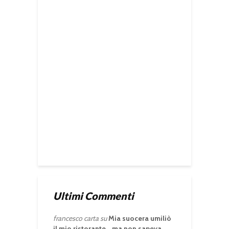
Ultimi Commenti
francesco carta
su
Mia suocera umiliò
il mio ristorante… ma non sapeva