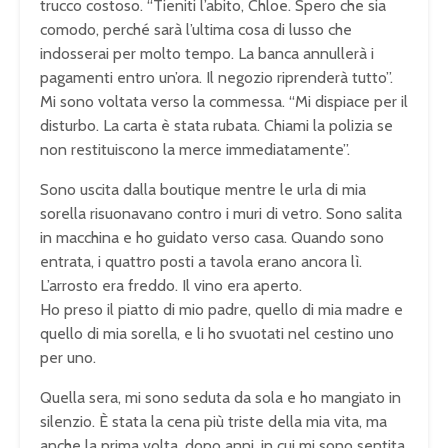
trucco costoso. “Tieniti l’abito, Chloe. Spero che sia
comodo, perché sarà l’ultima cosa di lusso che
indosserai per molto tempo. La banca annullerà i
pagamenti entro un’ora. Il negozio riprenderà tutto”.
Mi sono voltata verso la commessa. “Mi dispiace per il
disturbo. La carta è stata rubata. Chiami la polizia se
non restituiscono la merce immediatamente”.
Sono uscita dalla boutique mentre le urla di mia
sorella risuonavano contro i muri di vetro. Sono salita
in macchina e ho guidato verso casa. Quando sono
entrata, i quattro posti a tavola erano ancora lì.
L’arrosto era freddo. Il vino era aperto.
Ho preso il piatto di mio padre, quello di mia madre e
quello di mia sorella, e li ho svuotati nel cestino uno
per uno.
Quella sera, mi sono seduta da sola e ho mangiato in
silenzio. È stata la cena più triste della mia vita, ma
anche la prima volta, dopo anni, in cui mi sono sentita