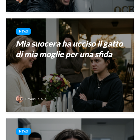
NEWS
Mia suocera ha ucciso il gatto
di mia moglie per una sfida
Emanuela B.
NEWS