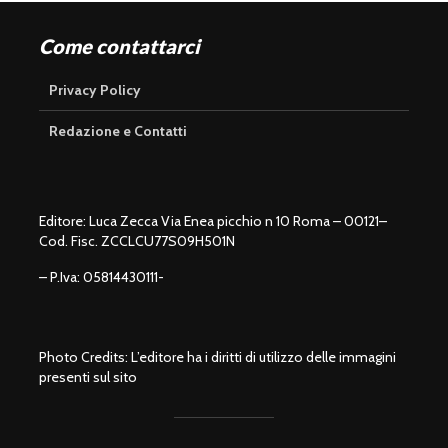
Come contattarci
Privacy Policy
Redazione e Contatti
Editore: Luca Zecca Via Enea picchio n 10 Roma – 00121–
Cod. Fisc. ZCCLCU77S09H501N
– P.Iva: 05814430111-
Photo Credits: L’editore ha i diritti di utilizzo delle immagini
presenti sul sito