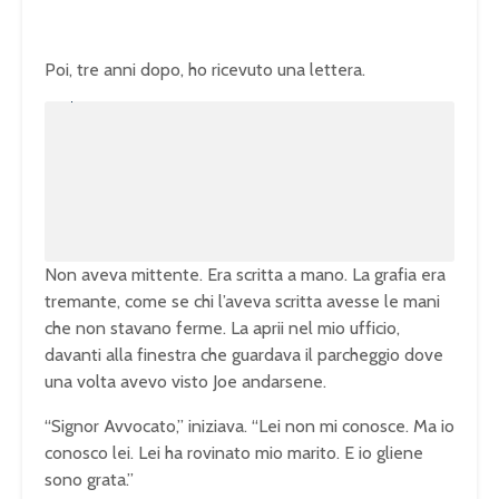
Poi, tre anni dopo, ho ricevuto una lettera.
U
n
L
m
o
u
a
t
d
e
e
d
:
1
0
0
.
0
0
%
Non aveva mittente. Era scritta a mano. La grafia era
tremante, come se chi l’aveva scritta avesse le mani
che non stavano ferme. La aprii nel mio ufficio,
davanti alla finestra che guardava il parcheggio dove
una volta avevo visto Joe andarsene.
“Signor Avvocato,” iniziava. “Lei non mi conosce. Ma io
conosco lei. Lei ha rovinato mio marito. E io gliene
sono grata.”