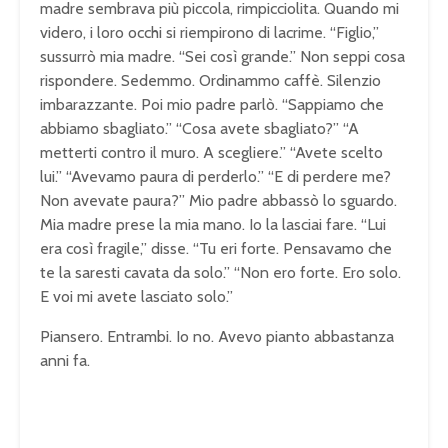
madre sembrava più piccola, rimpicciolita. Quando mi
videro, i loro occhi si riempirono di lacrime. “Figlio,”
sussurrò mia madre. “Sei così grande.” Non seppi cosa
rispondere. Sedemmo. Ordinammo caffè. Silenzio
imbarazzante. Poi mio padre parlò. “Sappiamo che
abbiamo sbagliato.” “Cosa avete sbagliato?” “A
metterti contro il muro. A scegliere.” “Avete scelto
lui.” “Avevamo paura di perderlo.” “E di perdere me?
Non avevate paura?” Mio padre abbassò lo sguardo.
Mia madre prese la mia mano. Io la lasciai fare. “Lui
era così fragile,” disse. “Tu eri forte. Pensavamo che
te la saresti cavata da solo.” “Non ero forte. Ero solo.
E voi mi avete lasciato solo.”
Piansero. Entrambi. Io no. Avevo pianto abbastanza
anni fa.