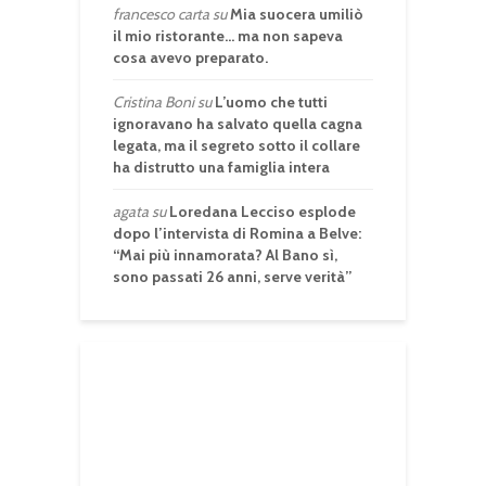
francesco carta
su
Mia suocera umiliò
il mio ristorante… ma non sapeva
cosa avevo preparato.
Cristina Boni
su
L’uomo che tutti
ignoravano ha salvato quella cagna
legata, ma il segreto sotto il collare
ha distrutto una famiglia intera
agata
su
Loredana Lecciso esplode
dopo l’intervista di Romina a Belve:
“Mai più innamorata? Al Bano sì,
sono passati 26 anni, serve verità”