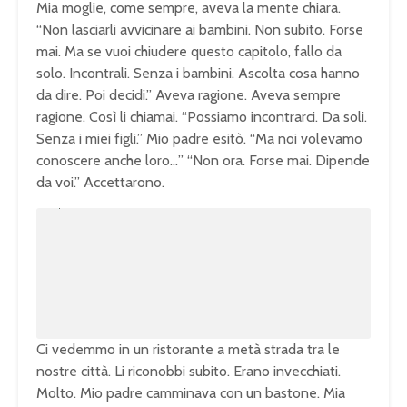
Mia moglie, come sempre, aveva la mente chiara.
“Non lasciarli avvicinare ai bambini. Non subito. Forse
mai. Ma se vuoi chiudere questo capitolo, fallo da
solo. Incontrali. Senza i bambini. Ascolta cosa hanno
da dire. Poi decidi.” Aveva ragione. Aveva sempre
ragione. Così li chiamai. “Possiamo incontrarci. Da soli.
Senza i miei figli.” Mio padre esitò. “Ma noi volevamo
conoscere anche loro…” “Non ora. Forse mai. Dipende
da voi.” Accettarono.
U
n
L
m
o
u
a
t
d
e
e
d
:
1
0
0
.
0
0
%
Ci vedemmo in un ristorante a metà strada tra le
nostre città. Li riconobbi subito. Erano invecchiati.
Molto. Mio padre camminava con un bastone. Mia