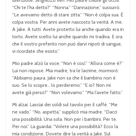
silenziose. Singhiozzi veri. Mio padre chiuse gli occhi.
“Chi te l’ha detto?” “Nonna.” “Dannazione,” sussurrò.
“Le avevamo detto di stare zitta.” “Non è colpa sua. È
colpa vostra. Per anni avete nascosto la verità. A me.
A Jake. A tutti. Avete protetto lui anche quando era in
torto. Avete scelto lui anche quando mi tradiva. E ora
che il vostro preferito non può darvi nipoti di sangue,
vi ricordate che esisto.”
Mio padre alzò la voce. “Non è così.” “Allora come è?”
Lui non rispose. Mia madre, tra le lacrime, mormorò:
“Abbiamo paura. Jake non sa che il bambino non è
suo. Se lo scopre… lo perderemo.” “E io? Non mi
avete già perso?” “Non volevamo.” “Ma l’avete fatto.”
Mi alzai. Lasciai dei soldi sul tavolo per il caffè. “Me
ne vado.” “No, aspetta,” supplicò mia madre. “Dacci
una possibilità. Una sola. Non per i bambini. Per te.
Per noi.” La guardai. “Volete una possibilità? Ecco la
mia condizione. Dovete dire la verità a Jake. Sul