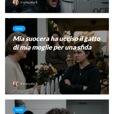
Emanuela B.
NEWS
Mia suocera ha ucciso il gatto
di mia moglie per una sfida
Emanuela B.
NEWS