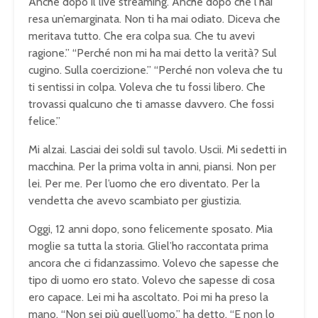
Anche dopo il live streaming. Anche dopo che l’hai
resa un’emarginata. Non ti ha mai odiato. Diceva che
meritava tutto. Che era colpa sua. Che tu avevi
ragione.” “Perché non mi ha mai detto la verità? Sul
cugino. Sulla coercizione.” “Perché non voleva che tu
ti sentissi in colpa. Voleva che tu fossi libero. Che
trovassi qualcuno che ti amasse davvero. Che fossi
felice.”
Mi alzai. Lasciai dei soldi sul tavolo. Uscii. Mi sedetti in
macchina. Per la prima volta in anni, piansi. Non per
lei. Per me. Per l’uomo che ero diventato. Per la
vendetta che avevo scambiato per giustizia.
Oggi, 12 anni dopo, sono felicemente sposato. Mia
moglie sa tutta la storia. Gliel’ho raccontata prima
ancora che ci fidanzassimo. Volevo che sapesse che
tipo di uomo ero stato. Volevo che sapesse di cosa
ero capace. Lei mi ha ascoltato. Poi mi ha preso la
mano. “Non sei più quell’uomo,” ha detto. “E non lo