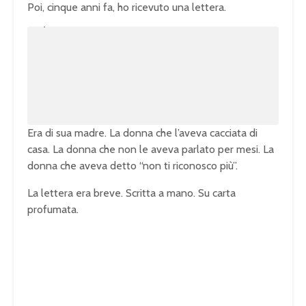
Poi, cinque anni fa, ho ricevuto una lettera.
U
n
L
m
o
u
a
t
d
e
e
d
:
1
0
0
.
0
0
%
Era di sua madre. La donna che l’aveva cacciata di
casa. La donna che non le aveva parlato per mesi. La
donna che aveva detto “non ti riconosco più”.
La lettera era breve. Scritta a mano. Su carta
profumata.