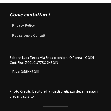
Come contattarci
Privacy Policy
Redazione e Contatti
Editore: Luca Zecca Via Enea picchio n 10 Roma – 00121–
Cod. Fisc. ZCCLCU77S09H501N
– P.Iva: 05814430111-
Photo Credits: L’editore ha i diritti di utilizzo delle immagini
presenti sul sito