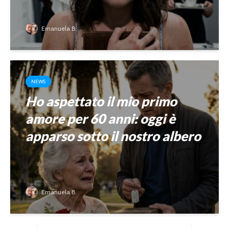
Emanuela B.
NEWS
Ho aspettato il mio primo
amore per 60 anni: oggi è
apparso sotto il nostro albero
Emanuela B.