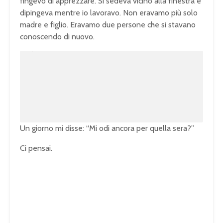
fingevo di apprezzare. Si sedeva vicino alla finestra e
dipingeva mentre io lavoravo. Non eravamo più solo
madre e figlio. Eravamo due persone che si stavano
conoscendo di nuovo.
U
n
L
m
o
u
a
t
d
e
e
d
:
1
0
0
.
0
0
%
Un giorno mi disse: “Mi odi ancora per quella sera?”
Ci pensai.