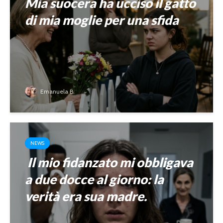
Mia suocera ha ucciso il gatto
di mia moglie per una sfida
Emanuela B.
NEWS
Il mio fidanzato mi obbligava
a due docce al giorno: la
verità era sua madre.