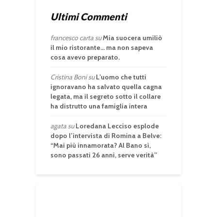
Ultimi Commenti
francesco carta
su
Mia suocera umiliò
il mio ristorante… ma non sapeva
cosa avevo preparato.
Cristina Boni
su
L’uomo che tutti
ignoravano ha salvato quella cagna
legata, ma il segreto sotto il collare
ha distrutto una famiglia intera
agata
su
Loredana Lecciso esplode
dopo l’intervista di Romina a Belve:
“Mai più innamorata? Al Bano sì,
sono passati 26 anni, serve verità”