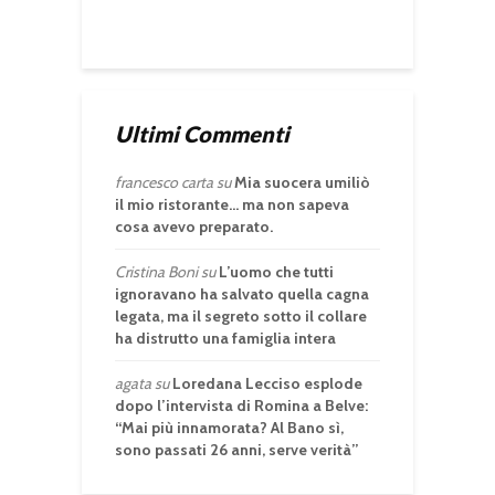
Ultimi Commenti
francesco carta
su
Mia suocera umiliò
il mio ristorante… ma non sapeva
cosa avevo preparato.
Cristina Boni
su
L’uomo che tutti
ignoravano ha salvato quella cagna
legata, ma il segreto sotto il collare
ha distrutto una famiglia intera
agata
su
Loredana Lecciso esplode
dopo l’intervista di Romina a Belve:
“Mai più innamorata? Al Bano sì,
sono passati 26 anni, serve verità”