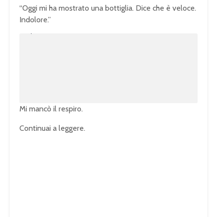
“Oggi mi ha mostrato una bottiglia. Dice che è veloce.
Indolore.”
U
n
L
m
o
u
a
t
d
e
e
d
:
1
0
0
.
0
0
%
Mi mancò il respiro.
Continuai a leggere.