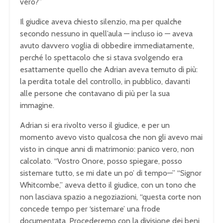
vero?”
Il giudice aveva
chiesto silenzio, ma per qualche
secondo nessuno in quell’aula — incluso
io — aveva
avuto davvero voglia di
obbedire immediatamente,
perché lo
spettacolo che si stava svolgendo era
esattamente quello che Adrian aveva
temuto di più:
la perdita totale del
controllo, in pubblico, davanti
alle
persone che contavano di più per la sua
immagine.
Adrian si era rivolto verso
il giudice, e per un
momento avevo
visto qualcosa che non gli avevo mai
visto in cinque anni di matrimonio:
panico vero, non
calcolato. “Vostro
Onore, posso spiegare, posso
sistemare
tutto, se mi date un po’ di tempo—”
“Signor
Whitcombe,” aveva detto il
giudice, con un tono che
non lasciava
spazio a negoziazioni, “questa corte
non
concede tempo per ‘sistemare’ una
frode
documentata. Procederemo con la
divisione dei beni