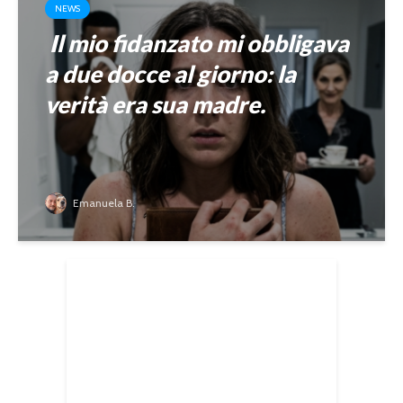
NEWS
Il mio fidanzato mi obbligava
a due docce al giorno: la
verità era sua madre.
Emanuela B.