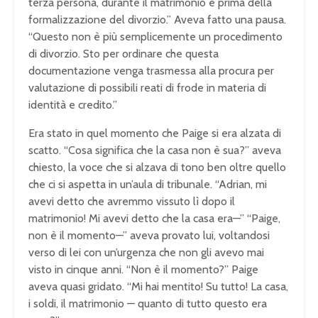
terza persona,
durante il matrimonio e prima della
formalizzazione del divorzio.” Aveva
fatto una pausa.
“Questo non è più
semplicemente un procedimento
di
divorzio. Sto per ordinare che questa
documentazione venga trasmessa alla
procura per
valutazione di possibili
reati di frode in materia di
identità e
credito.”
Era stato in quel momento
che Paige si era alzata di
scatto.
“Cosa significa che la casa non è sua?”
aveva
chiesto, la voce che si alzava di
tono ben oltre quello
che ci si aspetta
in un’aula di tribunale. “Adrian, mi
avevi detto che avremmo vissuto lì dopo
il
matrimonio! Mi avevi detto che la
casa era—” “Paige,
non è il momento—”
aveva provato lui, voltandosi
verso di
lei con un’urgenza che non gli avevo
mai
visto in cinque anni. “Non è il
momento?” Paige
aveva quasi gridato.
“Mi hai mentito! Su tutto! La casa,
i
soldi, il matrimonio — quanto di tutto
questo era