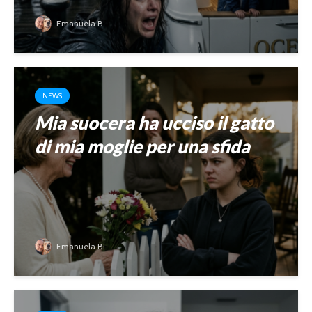
Emanuela B.
NEWS
Mia suocera ha ucciso il gatto
di mia moglie per una sfida
Emanuela B.