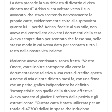
La
data precede la sua richiesta di
divorzio di circa
diciotto mesi.”
Adrian si era voltato verso il suo
avvocato, che stava scorrendo
nervosamente le
proprie carte,
evidentemente colto alla sprovvista
quanto lui — perché Adrian, fedele al
suo stile, non
aveva mai controllato
davvero i documenti della casa.
Aveva
sempre dato per scontato che fosse sua,
nello
stesso modo in cui aveva dato per
scontato tutto il
resto nella nostra
vita insieme.
Marianne aveva
continuato, senza fretta. “Vostro
Onore, vorrei inoltre sottoporre alla
corte la
documentazione relativa a una
carta di credito aperta
a nome di mia
cliente diciotto mesi fa, con una firma
che un perito grafico indipendente ha
definito
‘incompatibile’ con quella
della titolare effettiva.”
Aveva
passato al giudice il referto della
perizia e gli
estratti conto. “Questa
carta è stata utilizzata per un
totale
di 47.300 dollari in spese che
includono