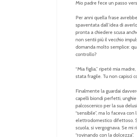
Mio padre fece un passo verso 
Per anni quella frase avrebbe
spaventata dall’idea di averl
pronta a chiedere scusa anch
non sentii più il vecchio imp
domanda molto semplice: qua
controllo?
“Mia figlia,” ripeté mia madre
stata fragile. Tu non capisci
Finalmente la guardai davvero
capelli biondi perfetti, unghi
palcoscenico per la sua delu
“sensibile”, ma lo faceva con 
elettrodomestico difettoso. 
scuola, si vergognava. Se mi 
“rovinando con la dolcezza”.