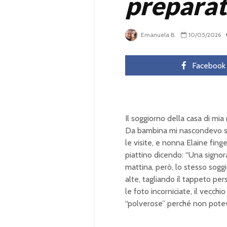
preparat
Emanuela B.
10/05/2026
Facebook
Il soggiorno della casa di mi
Da bambina mi nascondevo sot
le visite, e nonna Elaine fin
piattino dicendo: “Una signor
mattina, però, lo stesso sogg
alte, tagliando il tappeto per
le foto incorniciate, il vecc
“polverose” perché non pote