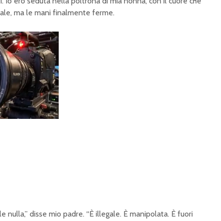
. Io ero seduta nella poltrona di mia nonna, con il cuore che
male, ma le mani finalmente ferme.
 nulla,” disse mio padre. “È illegale. È manipolata. È fuori