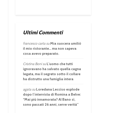
Ultimi Commenti
francesco carta
su
Mia suocera umiliò
il mio ristorante… ma non sapeva
cosa avevo preparato.
Cristina Boni
su
L’uomo che tutti
ignoravano ha salvato quella cagna
legata, ma il segreto sotto il collare
ha distrutto una famiglia intera
agata
su
Loredana Lecciso esplode
dopo l’intervista di Romina a Belve:
“Mai più innamorata? Al Bano sì,
sono passati 26 anni, serve verità”