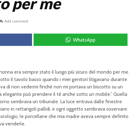
o per me
Add comment
WhatsApp
a nonna era sempre stato il luogo più sicuro del mondo per me.
to il tavolo basso quando i miei genitori litigavano durante
geva di non vedermi finché non mi portava un biscotto su un
a elegante può prendere il tè anche sotto un mobile.” Quella
iorno sembrava un tribunale. La luce entrava dalle finestre
siano in rettangoli pallidi, e ogni oggetto sembrava osservare:
hio orologio, le porcellane che mia madre aveva sempre definito
va venderle.