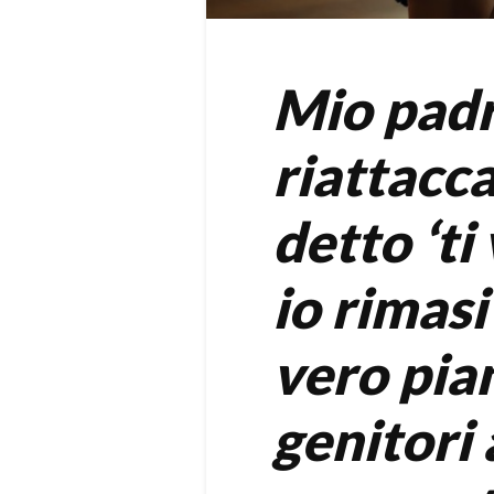
Mio padr
riattacc
detto ‘t
io rimasi 
vero pian
genitori