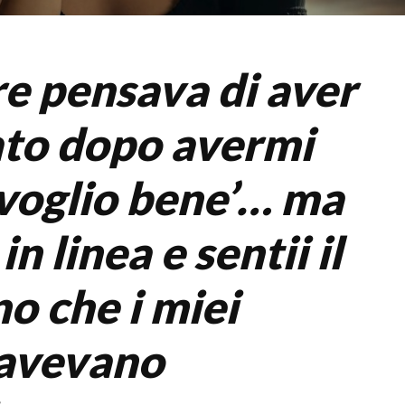
e pensava di aver
ato dopo avermi
i voglio bene’… ma
in linea e sentii il
o che i miei
 avevano