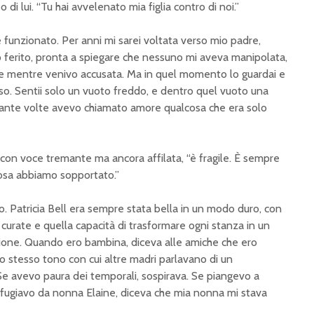
di lui. “Tu hai avvelenato mia figlia contro di noi.”
 funzionato. Per anni mi sarei voltata verso mio padre,
o ferito, pronta a spiegare che nessuno mi aveva manipolata,
e mentre venivo accusata. Ma in quel momento lo guardai e
ulso. Sentii solo un vuoto freddo, e dentro quel vuoto una
nte volte avevo chiamato amore qualcosa che era solo
, con voce tremante ma ancora affilata, “è fragile. È sempre
 cosa abbiamo sopportato.”
. Patricia Bell era sempre stata bella in un modo duro, con
e curate e quella capacità di trasformare ogni stanza in un
sione. Quando ero bambina, diceva alle amiche che ero
lo stesso tono con cui altre madri parlavano di un
Se avevo paura dei temporali, sospirava. Se piangevo a
rifugiavo da nonna Elaine, diceva che mia nonna mi stava