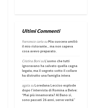
Ultimi Commenti
francesco carta
su
Mia suocera umiliò
il mio ristorante… ma non sapeva
cosa avevo preparato.
Cristina Boni
su
L’uomo che tutti
ignoravano ha salvato quella cagna
legata, ma il segreto sotto il collare
ha distrutto una famiglia intera
agata
su
Loredana Lecciso esplode
dopo l’intervista di Romina a Belve:
“Mai più innamorata? Al Bano sì,
sono passati 26 anni, serve verità”