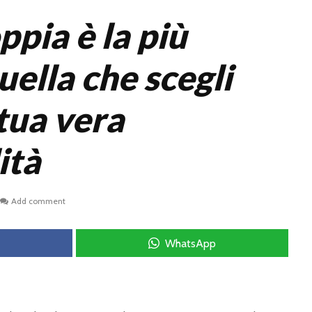
pia è la più
uella che scegli
 tua vera
ità
Add comment
WhatsApp