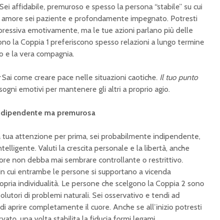
. Sei affidabile, premuroso e spesso la persona “stabile” su cui
 In amore sei paziente e profondamente impegnato. Potresti
pressiva emotivamente, ma le tue azioni parlano più delle
ono la Coppia 1 preferiscono spesso relazioni a lungo termine
co e la vera compagnia.
Sai come creare pace nelle situazioni caotiche.
Il tuo punto
isogni emotivi per mantenere gli altri a proprio agio.
 indipendente ma premurosa
a tua attenzione per prima, sei probabilmente indipendente,
elligente. Valuti la crescita personale e la libertà, anche
amore non debba mai sembrare controllante o restrittivo.
 in cui entrambe le persone si supportano a vicenda
ia individualità. Le persone che scelgono la Coppia 2 sono
solutori di problemi naturali. Sei osservativo e tendi ad
 di aprire completamente il cuore. Anche se all’inizio potresti
to, una volta stabilita la fiducia formi legami