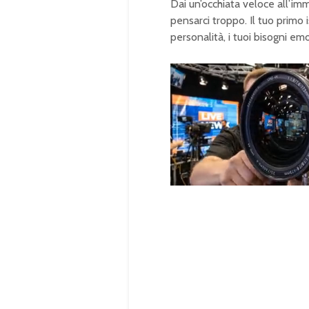
Dai un’occhiata veloce all’imm
pensarci troppo. Il tuo primo 
personalità, i tuoi bisogni emo
U
n
L
m
o
u
a
t
d
e
e
d
:
1
0
0
.
0
0
%