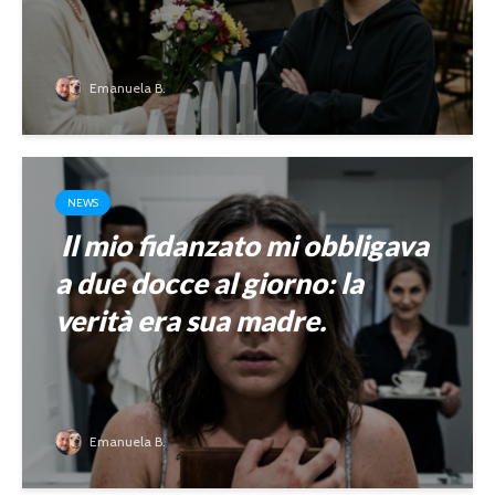
Emanuela B.
NEWS
Il mio fidanzato mi obbligava
a due docce al giorno: la
verità era sua madre.
Emanuela B.