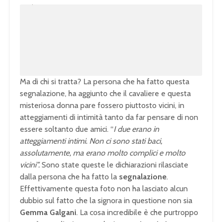
L
m
o
u
a
t
d
e
e
d
:
1
0
0
.
0
0
%
Ma di chi si tratta? La persona che ha fatto questa
segnalazione, ha aggiunto che il cavaliere e questa
misteriosa donna pare fossero piuttosto vicini, in
atteggiamenti di intimità tanto da far pensare di non
essere soltanto due amici. “
I due erano in
atteggiamenti intimi. Non ci sono stati baci,
assolutamente, ma erano molto complici e molto
vicini”.
Sono state queste le dichiarazioni rilasciate
dalla persona che ha fatto la
segnalazione
.
Effettivamente questa foto non ha lasciato alcun
dubbio sul fatto che la signora in questione non sia
Gemma Galgani
. La cosa incredibile è che purtroppo