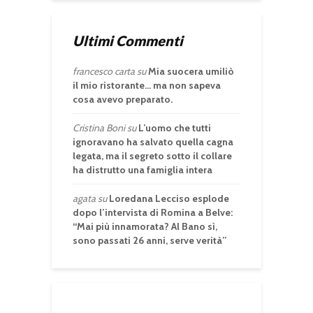
Ultimi Commenti
francesco carta
su
Mia suocera umiliò
il mio ristorante… ma non sapeva
cosa avevo preparato.
Cristina Boni
su
L’uomo che tutti
ignoravano ha salvato quella cagna
legata, ma il segreto sotto il collare
ha distrutto una famiglia intera
agata
su
Loredana Lecciso esplode
dopo l’intervista di Romina a Belve:
“Mai più innamorata? Al Bano sì,
sono passati 26 anni, serve verità”