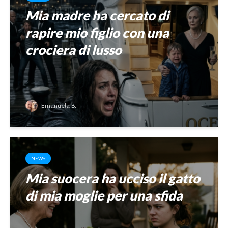
Mia madre ha cercato di
rapire mio figlio con una
crociera di lusso
Emanuela B.
NEWS
Mia suocera ha ucciso il gatto
di mia moglie per una sfida