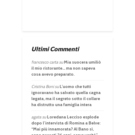
Ultimi Commenti
francesco carta
su
Mia suocera umiliò
il mio ristorante… ma non sapeva
cosa avevo preparato.
Cristina Boni
su
L’uomo che tutti
ignoravano ha salvato quella cagna
legata, ma il segreto sotto il collare
ha distrutto una famiglia intera
agata
su
Loredana Lecciso esplode
dopo l’intervista di Romina a Belve:
“Mai più innamorata? Al Bano sì,
sono passati 26 anni, serve verità”