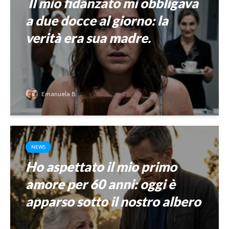
Il mio fidanzato mi obbligava
a due docce al giorno: la
verità era sua madre.
Emanuela B.
NEWS
Ho aspettato il mio primo
amore per 60 anni: oggi è
apparso sotto il nostro albero