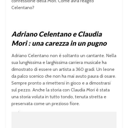
confessione della Mori. Come avrà reagito
Celentano?
Adriano Celentano e Claudia
Mori : una carezza in un pugno
Adriano Celentano non è soltanto un cantante. Nella
sua lunghissima e larghissima carriera musicale ha
dimostrato di essere un artista a 360 gradi. Un leone
da palco scenico che non ha mai avuto paura di osare.
Sempre pronto a rimettersi in gioco e a dimostrarsi
sul pezzo. Anche la storia con Claudia Mori è stata
una storia voluta in tutto tondo, tenuta stretta e
preservata come un prezioso fiore.
U
n
L
m
o
u
a
t
d
e
e
d
:
1
0
0