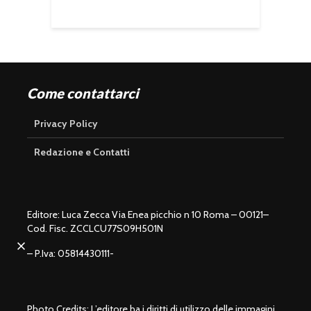
Come contattarci
Privacy Policy
Redazione e Contatti
Editore: Luca Zecca Via Enea picchio n 10 Roma – 00121–
Cod. Fisc. ZCCLCU77S09H501N
U
n
L
m
o
– P.Iva: 05814430111-
u
a
t
d
e
e
d
:
1
0
0
.
0
0
Photo Credits: L’editore ha i diritti di utilizzo delle immagini
%