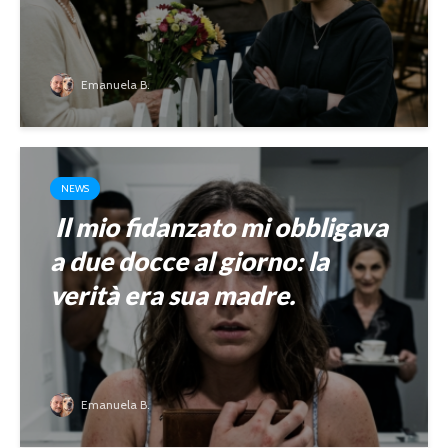
Emanuela B.
NEWS
Il mio fidanzato mi obbligava
a due docce al giorno: la
verità era sua madre.
Emanuela B.