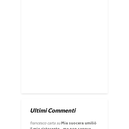
Ultimi Commenti
francesco carta
su
Mia suocera umiliò
il mio ristorante… ma non sapeva