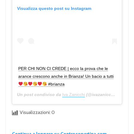
Visualizza questo post su Instagram
PER CHI NON CI CREDE | ecco la prova che le
arance crescono anche in Brianza! Un bacio a tutti
#brianza
Un post condiviso da
Iva Zanicchi
(@ivazanicchireal) in data:
Visualizzazioni:
0
Continua a leggere su Controcopertina.com