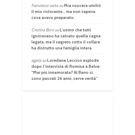
francesco carta
su
Mia suocera umiliò
il mio ristorante… ma non sapeva
cosa avevo preparato.
Cristina Boni
su
L’uomo che tutti
ignoravano ha salvato quella cagna
legata, ma il segreto sotto il collare
ha distrutto una famiglia intera
agata
su
Loredana Lecciso esplode
dopo l’intervista di Romina a Belve:
“Mai più innamorata? Al Bano sì,
sono passati 26 anni, serve verità”