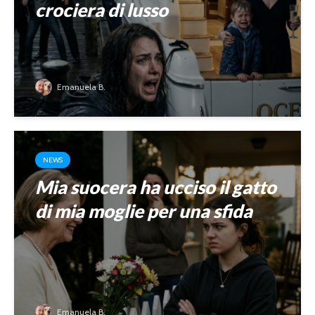
crociera di lusso
Emanuela B.
NEWS
Mia suocera ha ucciso il gatto
di mia moglie per una sfida
Emanuela B.