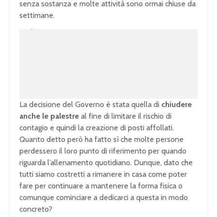
senza sostanza e molte attività sono ormai chiuse da
settimane.
U
n
L
m
o
u
a
t
d
e
e
d
:
1
0
0
.
0
0
%
La decisione del Governo è stata quella di
chiudere
anche le palestre
al fine di limitare il rischio di
contagio e quindi la creazione di posti affollati.
Quanto detto però ha fatto sì che molte persone
perdessero il loro punto di riferimento per quando
riguarda l’allenamento quotidiano. Dunque, dato che
tutti siamo costretti a rimanere in casa come poter
fare per continuare a mantenere la forma fisica o
comunque cominciare a dedicarci a questa in modo
concreto?