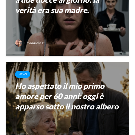
verità era sua madre.
Emanuela B.
NEWS
Ho aspettato il mio primo
amore per 60 anni: oggi è
apparso sotto il nostro albero