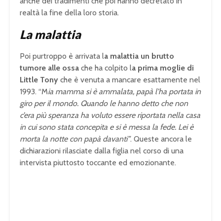
anche dei tradimenti che poi hanno decretato in
realtà la fine della loro storia.
La malattia
Poi purtroppo è arrivata l
a malattia un brutto
tumore alle ossa
che ha colpito l
a prima moglie di
Little Tony
che è venuta a mancare esattamente nel
1993. “M
ia mamma si è ammalata, papà l’ha portata in
giro per il mondo. Quando le hanno detto che non
c’era più speranza ha voluto essere riportata nella casa
in cui sono stata concepita e si è messa la fede. Lei è
morta la notte con papà davanti”
. Queste ancora le
dichiarazioni rilasciate dalla figlia nel corso di una
intervista piuttosto toccante ed emozionante.