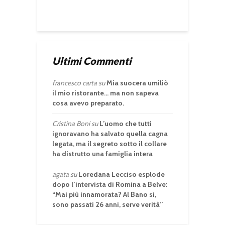
Ultimi Commenti
francesco carta
su
Mia suocera umiliò
il mio ristorante… ma non sapeva
cosa avevo preparato.
Cristina Boni
su
L’uomo che tutti
ignoravano ha salvato quella cagna
legata, ma il segreto sotto il collare
ha distrutto una famiglia intera
agata
su
Loredana Lecciso esplode
dopo l’intervista di Romina a Belve:
“Mai più innamorata? Al Bano sì,
sono passati 26 anni, serve verità”