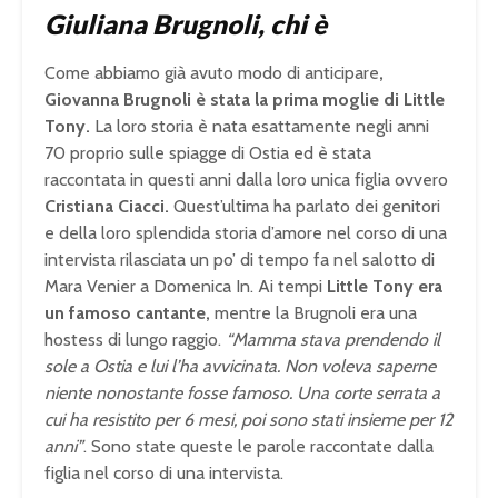
Giuliana Brugnoli, chi è
Come abbiamo già avuto modo di anticipare
,
Giovanna Brugnoli è stata la prima moglie di Little
Tony.
La loro storia è nata esattamente negli anni
70 proprio sulle spiagge di Ostia ed è stata
raccontata in questi anni dalla loro unica figlia ovvero
Cristiana Ciacci.
Quest’ultima ha parlato dei genitori
e della loro splendida storia d’amore nel corso di una
intervista rilasciata un po’ di tempo fa nel salotto di
Mara Venier a Domenica In. Ai tempi
Little Tony era
un famoso cantante,
mentre la Brugnoli era una
hostess di lungo raggio.
“Mamma stava prendendo il
sole a Ostia e lui l’ha avvicinata. Non voleva saperne
niente nonostante fosse famoso. Una corte serrata a
cui ha resistito per 6 mesi, poi sono stati insieme per 12
anni”
. Sono state queste le parole raccontate dalla
figlia nel corso di una intervista.
U
n
L