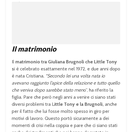
m
o
u
a
t
d
e
e
d
:
1
0
0
.
0
0
%
Il matrimonio
Il
matrimonio tra Giuliana Brugnoli che Little Tony
s
i è celebrato esattamente nel 1972, e due anni dopo
è nata Cristiana
. “Secondo lei una volta nata io
avevano raggiunto l’apice della relazione e tutto quello
che veniva dopo sarebbe stato men
o”, ha riferito la
figlia. Pare che però negli anni a venire ci siano stati
diversi problemi tra L
ittle Tony e la Brugnoli,
anche
per il fatto che lui fosse molto spesso in giro per
motivi di lavoro. Questo portò sicuramente a dei
momenti di crisi nella coppia e pare che ci siano stati