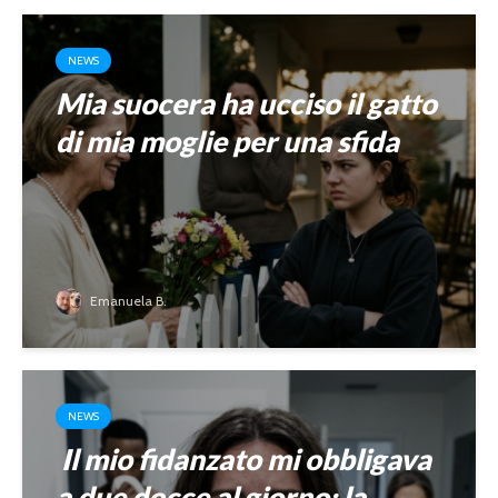
NEWS
Mia suocera ha ucciso il gatto
di mia moglie per una sfida
Emanuela B.
NEWS
Il mio fidanzato mi obbligava
a due docce al giorno: la