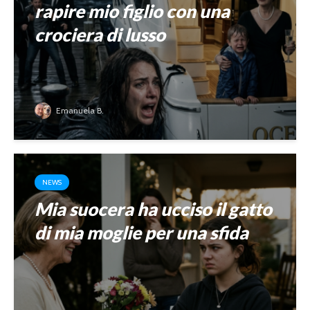
rapire mio figlio con una
crociera di lusso
Emanuela B.
NEWS
Mia suocera ha ucciso il gatto
di mia moglie per una sfida