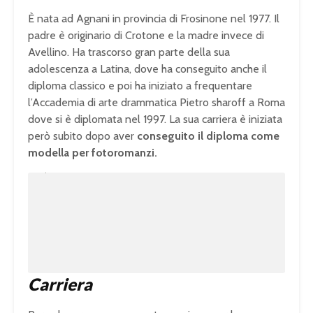
È nata ad Agnani in provincia di Frosinone nel 1977. Il
padre è originario di Crotone e la madre invece di
Avellino. Ha trascorso gran parte della sua
adolescenza a Latina, dove ha conseguito anche il
diploma classico e poi ha iniziato a frequentare
l’Accademia di arte drammatica Pietro sharoff a Roma
dove si è diplomata nel 1997. La sua carriera è iniziata
però subito dopo aver
conseguito il diploma come
modella per fotoromanzi.
U
n
L
m
o
u
a
t
d
e
e
d
:
1
0
0
.
0
0
%
Carriera