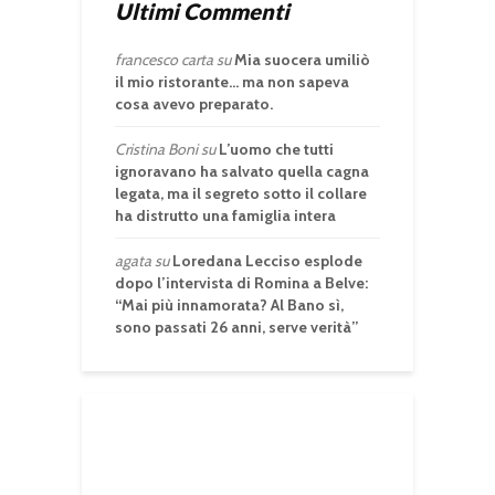
Ultimi Commenti
francesco carta
su
Mia suocera umiliò
il mio ristorante… ma non sapeva
cosa avevo preparato.
Cristina Boni
su
L’uomo che tutti
ignoravano ha salvato quella cagna
legata, ma il segreto sotto il collare
ha distrutto una famiglia intera
agata
su
Loredana Lecciso esplode
dopo l’intervista di Romina a Belve:
“Mai più innamorata? Al Bano sì,
sono passati 26 anni, serve verità”