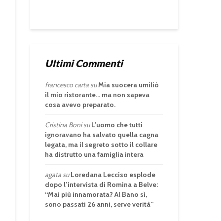
Ultimi Commenti
francesco carta
su
Mia suocera umiliò
il mio ristorante… ma non sapeva
cosa avevo preparato.
Cristina Boni
su
L’uomo che tutti
ignoravano ha salvato quella cagna
legata, ma il segreto sotto il collare
ha distrutto una famiglia intera
agata
su
Loredana Lecciso esplode
dopo l’intervista di Romina a Belve:
“Mai più innamorata? Al Bano sì,
sono passati 26 anni, serve verità”