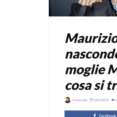
Maurizi
nasconde
moglie Ma
cosa si t
Emanuela
26/01/2021
Facebook