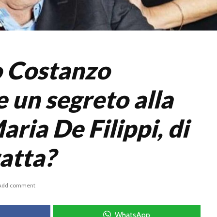
o Costanzo
 un segreto alla
ria De Filippi, di
ratta?
Add comment
WhatsApp