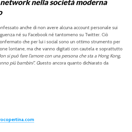
al network nella società moderna
o
nfessato anche di non avere alcuna account personale sui
seguenza né su Facebook né tantomeno su Twitter. Ciò
 confermato che per lui i social sono un ottimo strumento per
one lontane, ma che vanno digitati con cautela e soprattutto
Non si può fare l’amore con una persona che sta a Hong Kong,
anno più bambini”. Q
uesto ancora quanto dichiarato da
trocopertina.com