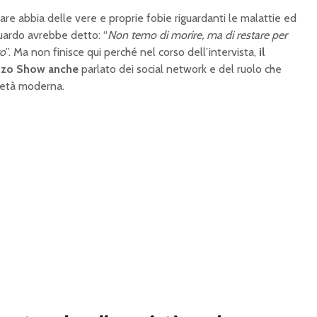
are abbia delle vere e proprie fobie riguardanti le malattie ed
iguardo avrebbe detto: “
Non temo di morire, ma di restare per
to
”. Ma non finisce qui perché nel corso dell’intervista,
il
nzo Show anche
parlato dei social network e del ruolo che
ietà moderna.