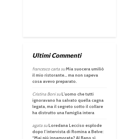
Ultimi Commenti
francesco carta
su
Mia suocera umiliò
il mio ristorante… ma non sapeva
cosa avevo preparato.
Cristina Boni
su
L’uomo che tutti
ignoravano ha salvato quella cagna
legata, ma il segreto sotto il collare
ha distrutto una famiglia intera
agata
su
Loredana Lecciso esplode
dopo l’intervista di Romina a Belve:
“Mai più innamorata? Al Bano sì,