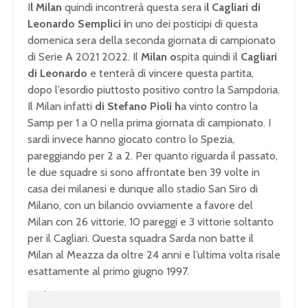
I
l Milan
quindi incontrerà questa sera i
l Cagliari di
Leonardo Semplici i
n uno dei posticipi di questa
domenica sera della seconda giornata di campionato
di Serie A 2021 2022. Il
Milan o
spita quindi il
Cagliari
di Leonardo
e tenterà di vincere questa partita,
dopo l’esordio piuttosto positivo contro la Sampdoria.
Il Milan infatti
di Stefano Pioli h
a vinto contro la
Samp per 1 a 0 nella prima giornata di campionato. I
sardi invece hanno giocato contro lo Spezia,
pareggiando per 2 a 2. Per quanto riguarda il passato,
le due squadre si sono affrontate ben 39 volte in
casa dei milanesi e dunque allo stadio San Siro di
Milano, con un bilancio ovviamente a favore del
Milan con 26 vittorie, 10 pareggi e 3 vittorie soltanto
per il Cagliari. Questa squadra Sarda non batte il
Milan al Meazza da oltre 24 anni e l’ultima volta risale
esattamente al primo giugno 1997.
U
n
L
m
o
u
a
t
d
e
e