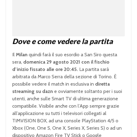
d
:
1
0
0
.
0
0
%
Dove e come vedere la partita
Il
Milan
quindi farà il suo esordio a San Siro questa
sera,
domenica 29 agosto 2021 con il fischio
d’inizio fissato alle ore 20:45.
La partita sarà
arbitrata da Marco Serra della sezione di Torino. È
possibile vedere il match in esclusiva in
diretta
streaming su dazn
e ovviamente soltanto per i suoi
utenti, anche sulle Smart TV di ultima generazione
compatibile. Visibile anche con l’App sempre grazie
all’applicazione su tutti i televisori collegati al
TIMVISION BOX, ad una console PlayStation 4/5 o
Xbox (One, One S, One X, Series X, Series S) o ad un
dispositivo Amazon Fire TV Stick o Google