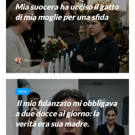
Mia suocera ha ucciso il gatto
di mia moglie per una sfida
Emanuela B.
NEWS
Il mio fidanzato mi obbligava
a due docce al giorno: la
verità era sua madre.