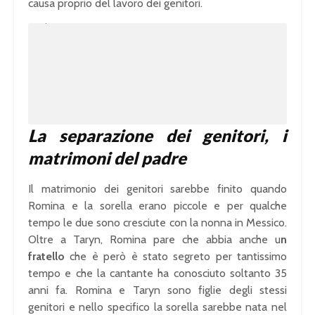
causa proprio del lavoro dei genitori.
U
n
L
m
o
u
a
t
d
e
e
d
:
1
0
0
.
0
0
%
La separazione dei genitori, i
matrimoni del padre
Il matrimonio dei genitori sarebbe finito quando
Romina e la sorella erano piccole e per qualche
tempo le due sono cresciute con la nonna in Messico.
Oltre a Taryn, Romina pare che abbia anche u
n
fratello
che è però è stato segreto per tantissimo
tempo e che la cantante ha conosciuto soltanto 35
anni fa. Romina e Taryn sono figlie degli stessi
genitori e nello specifico la sorella sarebbe nata nel