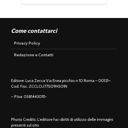
Come contattarci
Privacy Policy
Redazione e Contatti
Editore: Luca Zecca Via Enea picchio n 10 Roma – 00121–
Cod. Fisc. ZCCLCU77S09H501N
– P.Iva: 05814430111-
Photo Credits: L’editore ha i diritti di utilizzo delle immagini
presenti sul sito