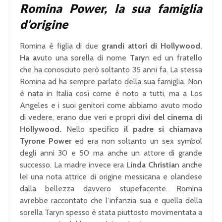
Romina Power, la sua famiglia
d’origine
Romina è figlia di due
grandi attori di Hollywood.
Ha a
vuto una sorella di nome
Tary
n ed un fratello
che ha conosciuto però soltanto 35 anni fa. La stessa
Romina ad ha sempre parlato della sua famiglia. Non
è nata in Italia così come è noto a tutti, ma a Los
Angeles e i suoi genitori come abbiamo avuto modo
di vedere, erano due veri e propri
divi del cinema di
Hollywood.
Nello specifico
il padre si chiamava
Tyrone Power
ed era non soltanto un sex symbol
degli anni 30 e 50 ma anche un attore di grande
successo. La madre invece era L
inda Christia
n anche
lei una nota attrice di origine messicana e olandese
dalla bellezza davvero stupefacente. Romina
avrebbe raccontato che l’infanzia sua e quella della
sorella Taryn spesso è stata piuttosto movimentata a