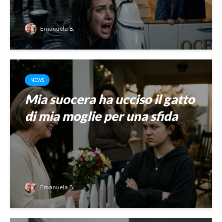
Emanuela B.
NEWS
Mia suocera ha ucciso il gatto
di mia moglie per una sfida
Emanuela B.