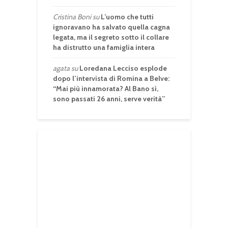
Cristina Boni
su
L’uomo che tutti
ignoravano ha salvato quella cagna
legata, ma il segreto sotto il collare
ha distrutto una famiglia intera
agata
su
Loredana Lecciso esplode
dopo l’intervista di Romina a Belve:
“Mai più innamorata? Al Bano sì,
sono passati 26 anni, serve verità”