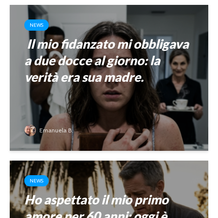
NEWS
Il mio fidanzato mi obbligava
a due docce al giorno: la
verità era sua madre.
Emanuela B.
NEWS
Ho aspettato il mio primo
amore per 60 anni: oggi è