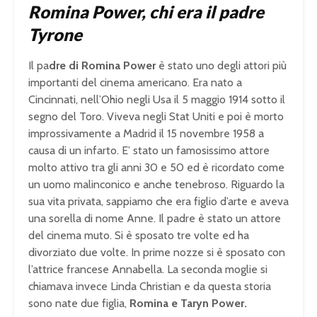
Romina Power, chi era il padre
Tyrone
Il pa
dre di Romina Power
è stato uno degli attori più
importanti del cinema americano. Era nato a
Cincinnati, nell’Ohio negli Usa il 5 maggio 1914 sotto il
segno del Toro. Viveva negli Stat Uniti e poi è morto
improssivamente a Madrid il 15 novembre 1958 a
causa di un infarto. E’ stato un famosissimo attore
molto attivo tra gli anni 30 e 50 ed è ricordato come
un uomo malinconico e anche tenebroso. Riguardo la
sua vita privata, sappiamo che era figlio d’arte e aveva
una sorella di nome Anne. Il padre è stato un attore
del cinema muto. Si è sposato tre volte ed ha
divorziato due volte. In prime nozze si è sposato con
l’attrice francese Annabella. La seconda moglie si
chiamava invece Linda Christian e da questa storia
sono nate due figlia,
Romina e Taryn Power.
U
n