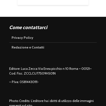
Come contattarci
Privacy Policy
Redazione e Contatti
Editore: Luca Zecca Via Enea picchio n 10 Roma – 00121–
Cod. Fisc. ZCCLCU77S09H501N
– P.Iva: 05814430111-
Photo Credits: L’editore ha i diritti di utilizzo delle immagini
presenti sul sito