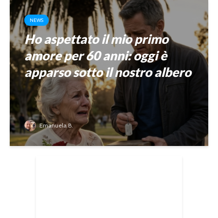
NEWS
Ho aspettato il mio primo
amore per 60 anni: oggi è
apparso sotto il nostro albero
Emanuela B.