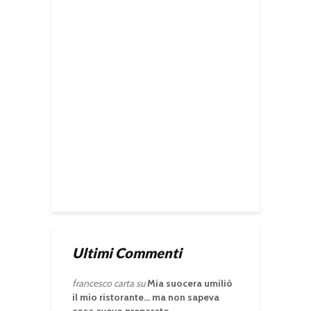
Ultimi Commenti
francesco carta
su
Mia suocera umiliò
il mio ristorante… ma non sapeva
cosa avevo preparato.