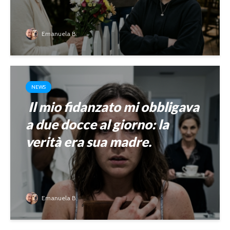
Emanuela B.
NEWS
Il mio fidanzato mi obbligava
a due docce al giorno: la
verità era sua madre.
Emanuela B.