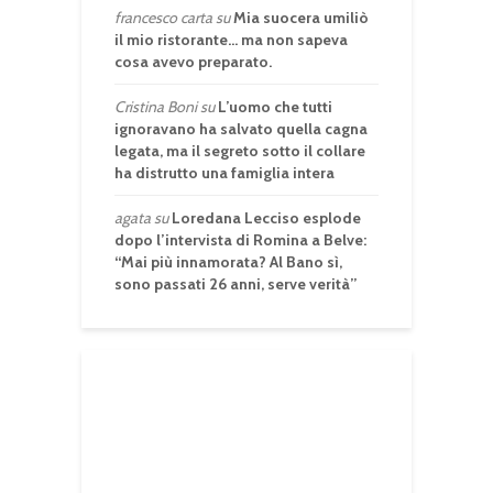
francesco carta
su
Mia suocera umiliò
il mio ristorante… ma non sapeva
cosa avevo preparato.
Cristina Boni
su
L’uomo che tutti
ignoravano ha salvato quella cagna
legata, ma il segreto sotto il collare
ha distrutto una famiglia intera
agata
su
Loredana Lecciso esplode
dopo l’intervista di Romina a Belve:
“Mai più innamorata? Al Bano sì,
sono passati 26 anni, serve verità”