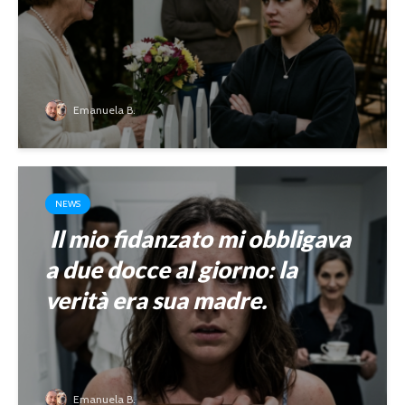
Emanuela B.
NEWS
Il mio fidanzato mi obbligava
a due docce al giorno: la
verità era sua madre.
Emanuela B.