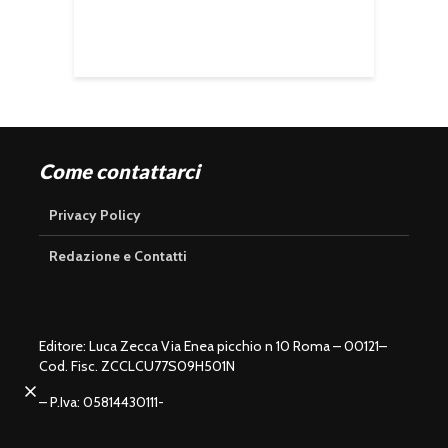
Come contattarci
Privacy Policy
Redazione e Contatti
Editore: Luca Zecca Via Enea picchio n 10 Roma – 00121–
Cod. Fisc. ZCCLCU77S09H501N
U
n
L
m
o
– P.Iva: 05814430111-
u
a
t
d
e
e
d
:
1
0