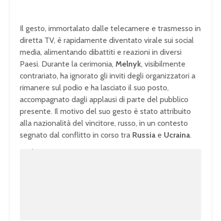
Il gesto, immortalato dalle telecamere e trasmesso in
diretta TV, è rapidamente diventato virale sui social
media, alimentando dibattiti e reazioni in diversi
Paesi. Durante la cerimonia,
Melnyk
, visibilmente
contrariato, ha ignorato gli inviti degli organizzatori a
rimanere sul podio e ha lasciato il suo posto,
accompagnato dagli applausi di parte del pubblico
presente. Il motivo del suo gesto è stato attribuito
alla nazionalità del vincitore, russo, in un contesto
segnato dal conflitto in corso tra
Russia
e
Ucraina
.
U
n
L
m
o
u
a
t
d
e
e
d
:
1
0
0
.
0
0
%