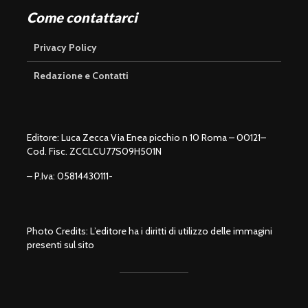
Come contattarci
Privacy Policy
Redazione e Contatti
Editore: Luca Zecca Via Enea picchio n 10 Roma – 00121–
Cod. Fisc. ZCCLCU77S09H501N
– P.Iva: 05814430111-
Photo Credits: L’editore ha i diritti di utilizzo delle immagini
presenti sul sito