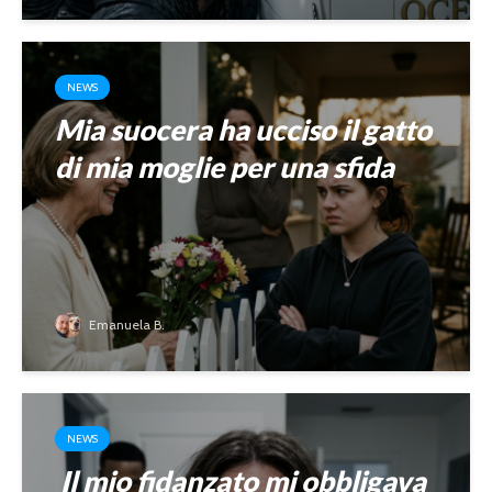
NEWS
Mia suocera ha ucciso il gatto
di mia moglie per una sfida
Emanuela B.
NEWS
Il mio fidanzato mi obbligava